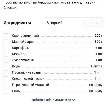
простым, но вкусным блюдом и приготовьте его для своих
близких.
Ингредиенты
–
+
Сыр плавленный
200
г
Мясной фарш
300
г
Картофель
4
шт
Морковь
1
шт
Лук репчатый
1
шт
Вода
2
литра
Прованские травы
1
ч.л.
Специя сухой чеснок
1
ч.л.
Перец черный молотый
по вкусу
Соль
по вкусу
Таблица объемных мер