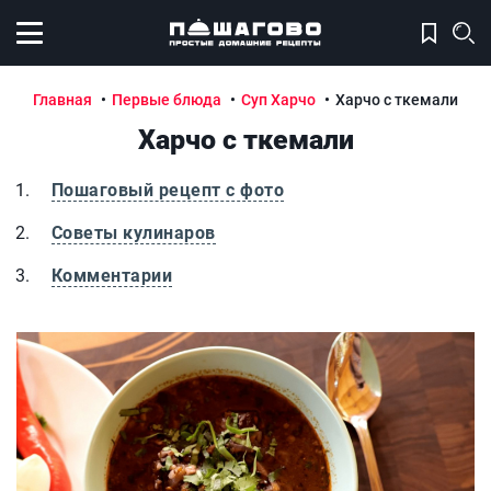
Открыть меню
Главная
Первые блюда
Суп Харчо
Харчо с ткемали
Харчо с ткемали
Пошаговый рецепт с фото
Советы кулинаров
Комментарии
Харчо с ткемали
Х