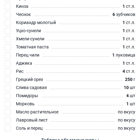
Кинза
1
ст.л.
Чеснок
6
зубчиков
Кориандр молотый
1
ст.л.
Уцхо-сунели
1
ст.л.
Хмели-сунели
1
ст.л.
Томатная паста
1
ст.л.
Перец чили
1
луковица
Аджика
1
ст.л.
Рис
4
ст.л.
Грецкий орех
250
г
Слива садовая
10
шт
Помидоры
4
шт
Морковь
1
шт
Масло растительное
по вкусу
Лавровый лист
по вкусу
Соль и перец
по вкусу
Таблица объемных мер