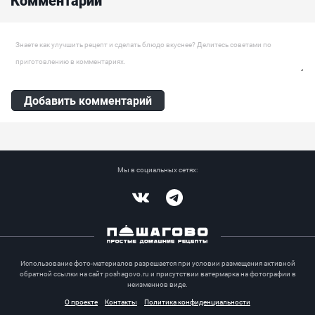
Ингредиенты:
Яйцо куриное, Куриный фарш, Лук репчатый, Хлеб белый,
Моцарелла, Томатный соус, Петрушка (зелень), Чеснок
Оставить комментарий
Добавить комментарий
Мы в социальных сетях:
Vkontakte
Telegram
Использование фото-материалов разрешается при условии размещения активной
обратной ссылки на сайт poshagovo.ru и присутствии ватермарка на фотографии в
неизменнов виде.
О проекте
Контакты
Политика конфиденциальности