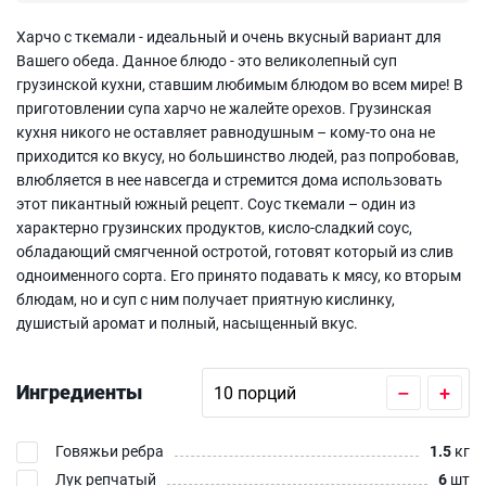
Харчо с ткемали - идеальный и очень вкусный вариант для
Вашего обеда. Данное блюдо - это великолепный суп
грузинской кухни, ставшим любимым блюдом во всем мире! В
приготовлении супа харчо не жалейте орехов. Грузинская
кухня никого не оставляет равнодушным – кому-то она не
приходится ко вкусу, но большинство людей, раз попробовав,
влюбляется в нее навсегда и стремится дома использовать
этот пикантный южный рецепт. Соус ткемали – один из
характерно грузинских продуктов, кисло-сладкий соус,
обладающий смягченной остротой, готовят который из слив
одноименного сорта. Его принято подавать к мясу, ко вторым
блюдам, но и суп с ним получает приятную кислинку,
душистый аромат и полный, насыщенный вкус.
Ингредиенты
–
+
Говяжьи ребра
1.5
кг
Лук репчатый
6
шт