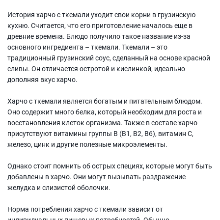
История харчо с ткемали уходит свои корни в грузинскую
кухню. Считается, что его приготовление началось еще в
древние времена. Блюдо получило такое название из-за
основного ингредиента – ткемали. Ткемали – это
традиционный грузинский соус, сделанный на основе красной
сливы. Он отличается остротой и кислинкой, идеально
дополняя вкус харчо.
Харчо с ткемали является богатым и питательным блюдом.
Оно содержит много белка, который необходим для роста и
восстановления клеток организма. Также в составе харчо
присутствуют витамины группы В (В1, В2, В6), витамин С,
железо, цинк и другие полезные микроэлементы.
Однако стоит помнить об острых специях, которые могут быть
добавлены в харчо. Они могут вызывать раздражение
желудка и слизистой оболочки.
Норма потребления харчо с ткемали зависит от
индивидуальных пищевых потребностей. Обычно,