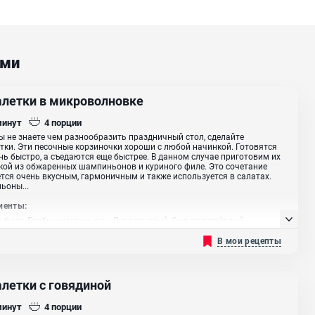
ами
алетки в микроволновке
минут
4
порции
ы не знаете чем разнообразить праздничный стол, сделайте
тки. Эти песочные корзиночки хороши с любой начинкой. Готовятся
нь быстро, а съедаются еще быстрее. В данном случае приготовим их
кой из обжаренных шампиньонов и куриного филе. Это сочетание
тся очень вкусным, гармоничным и также используется в салатах.
ьоны...
иенты:
 филе, Грибы шампиньоны, Лук репчатый, Сыр полутвёрдый,
тка, Масло растительное
В мои рецепты
алетки с говядиной
минут
4
порции