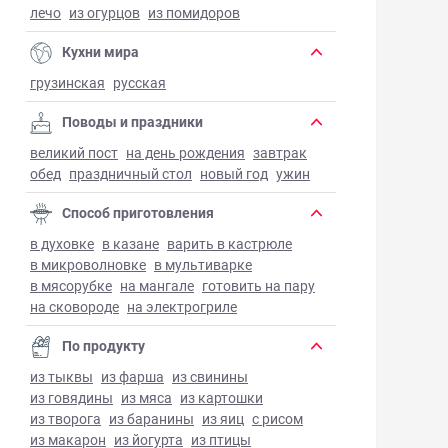
лечо
из огурцов
из помидоров
Кухни мира
грузинская
русская
Поводы и праздники
великий пост
на день рождения
завтрак
обед
праздничный стол
новый год
ужин
Способ приготовления
в духовке
в казане
варить в кастрюле
в микроволновке
в мультиварке
в мясорубке
на мангале
готовить на пару
на сковороде
на электрогриле
По продукту
из тыквы
из фарша
из свинины
из говядины
из мяса
из картошки
из творога
из баранины
из яиц
с рисом
из макарон
из йогурта
из птицы