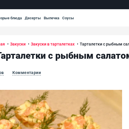
торые блюда
Десерты
Выпечка
Соусы
ная
Закуски
Закуски в тарталетках
Тарталетки с рыбным са
Тарталетки с рыбным салато
ов
Комментарии
Тар