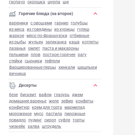
гаспачо
окрошка
шурпа
щи
Горячие блюда (на второе)
вареники
с овощами
гарнир
голубцы
из мяса
из говядины
из курицы
гуляш
жаркое
мясо по-французски
отбивные
из рыбы
жульен
запеканка
каша
котлеты
лазанья
омлет
паста и макароны
пельмени
плов
постное горячее
рагу
стейки
сырники
тефтели
фаршированные перцы
хинкали
шашлыки
яичница
Десерты
безе
бисквит
вафли
глазурь
джем
домашнее варенье
желе
зефир
конфеты
конфитюр
крем для торта
мармелад
мороженое
мусс
пастила
пирожные
повидло
пудинг
сироп
суфле
торты
чизкейк
халва
штрудель