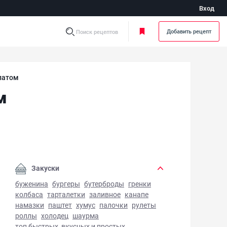
Вход
Добавить рецепт
Поиск рецептов
латом
м
талетки с рыбным салатом - фото готового блюда
Закуски
буженина
бургеры
бутерброды
гренки
колбаса
тарталетки
заливное
канапе
намазки
паштет
хумус
палочки
рулеты
роллы
холодец
шаурма
топ быстрых, вкусных и простых