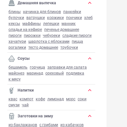
Домашняя выпечка
блины
начинка для блинов
панкейки
булочки
ватрушки
коржики
пончики
хлеб
кексы
маффины
лепешки
манник
оладьи на кефире
печенье домашнее
пироги
пирожки
чебуреки
сладкие пироги
хачапури
шарлотка с яблоками
пицца
рогалики
тесто домашнее
трубочки
Соусы
бешамель
горчица
заправки для салата
майонез
маринад
ореховый
подливка
к мясу
Напитки
квас
компот
кофе
лимонад
морс
соки
смузи
чай
Заготовки на зиму
из баклажанов
с грибами
из кабачков