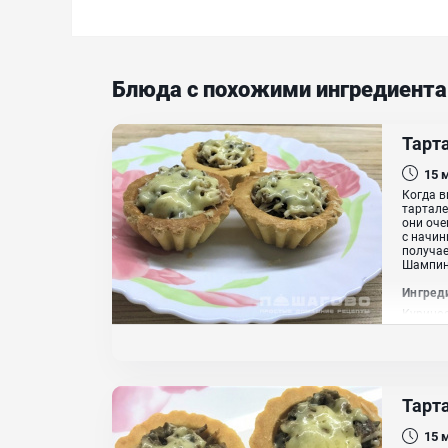
Блюда с похожими ингредиент
Тарт
15
Когда в
тартале
они оче
с начин
получае
Шампин
Ингред
Куриное
Тартале
Тарт
15