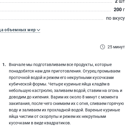
2
шт
200
г
по вкусу
ца объемных мер
25 минут
Вначале мы подготавливаем все продукты, которые
понадобятся нам для приготовления. Огурец промываем
проточной водой и режем его некрупными кусочками
кубической формы. Четыре куриные яйца кладём в
небольшую кастрюлю, заливаем водой, ставим на огонь и
доводим до кипения. Варим их около 8 минут с момента
закипания, после чего снимаем их с огня, сливаем горячую
воду и заливаем их прохладной водой. Вареные куриные
яйца чистим от скорлупы и режем их некрупными
кусочками в виде квадратиков.