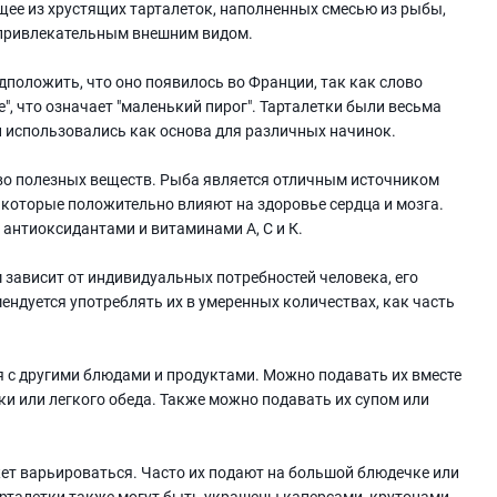
ящее из хрустящих тарталеток, наполненных смесью из рыбы,
 привлекательным внешним видом.
дположить, что оно появилось во Франции, так как слово
te", что означает "маленький пирог". Тарталетки были весьма
и использовались как основа для различных начинок.
во полезных веществ. Рыба является отличным источником
, которые положительно влияют на здоровье сердца и мозга.
 антиоксидантами и витаминами А, С и К.
зависит от индивидуальных потребностей человека, его
ендуется употреблять их в умеренных количествах, как часть
 с другими блюдами и продуктами. Можно подавать их вместе
ки или легкого обеда. Также можно подавать их супом или
ет варьироваться. Часто их подают на большой блюдечке или
арталетки также могут быть украшены каперсами, крутонами