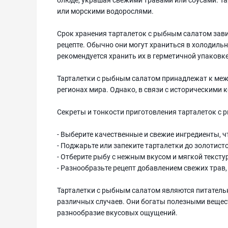
или морскими водорослями.
Срок хранения тарталеток с рыбным салатом зави
рецепте. Обычно они могут храниться в холодильн
рекомендуется хранить их в герметичной упаковке
Тарталетки с рыбным салатом принадлежат к меж
регионах мира. Однако, в связи с историческими 
Секреты и тонкости приготовления тарталеток 
- Выберите качественные и свежие ингредиенты, 
- Поджарьте или запеките тарталетки до золотист
- Отберите рыбу с нежным вкусом и мягкой тексту
- Разнообразьте рецепт добавлением свежих трав,
Тарталетки с рыбным салатом являются питатель
различных случаев. Они богаты полезными вещест
разнообразие вкусовых ощущений.