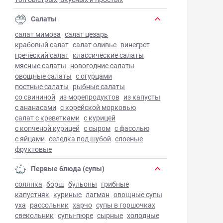
Салаты
салат мимоза
салат цезарь
крабовый салат
салат оливье
винегрет
греческий салат
классические салаты
мясные салаты
новогодние салаты
овощные салаты
с огурцами
постные салаты
рыбные салаты
со свининой
из морепродуктов
из капусты
с ананасами
с корейской морковью
салат с креветками
с курицей
с копченой курицей
с сыром
с фасолью
с яйцами
селедка под шубой
слоеные
фруктовые
Первые блюда (супы)
солянка
борщ
бульоны
грибные
капустняк
куриные
лагман
овощные супы
уха
рассольник
харчо
супы в горшочках
свекольник
супы-пюре
сырные
холодные