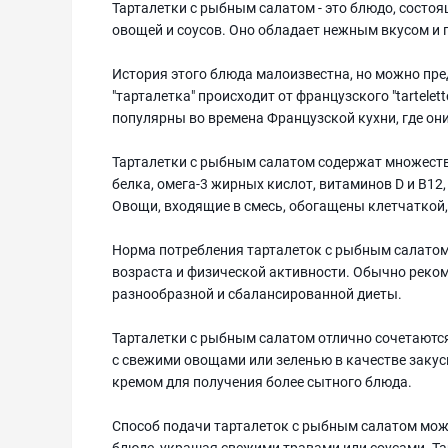
Тарталетки с рыбным салатом - это блюдо, состо
овощей и соусов. Оно обладает нежным вкусом и
История этого блюда малоизвестна, но можно пре
"тарталетка" происходит от французского "tartelet
популярны во времена Французской кухни, где он
Тарталетки с рыбным салатом содержат множест
белка, омега-3 жирных кислот, витаминов D и В12
Овощи, входящие в смесь, обогащены клетчаткой,
Норма потребления тарталеток с рыбным салатом 
возраста и физической активности. Обычно реком
разнообразной и сбалансированной диеты.
Тарталетки с рыбным салатом отлично сочетаются
с свежими овощами или зеленью в качестве закус
кремом для получения более сытного блюда.
Способ подачи тарталеток с рыбным салатом мож
блюде, украшая свежими травами или соусами. Т