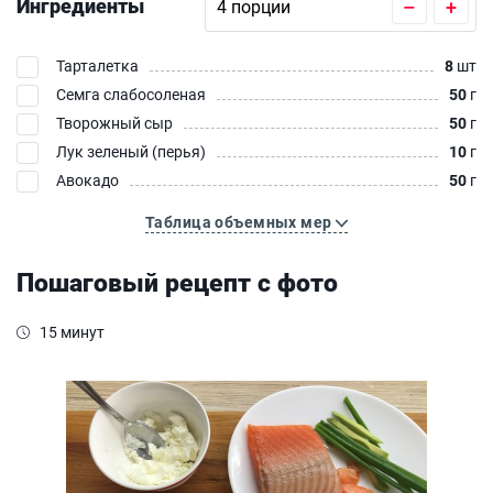
Ингредиенты
–
+
Тарталетка
8
шт
Семга слабосоленая
50
г
Творожный сыр
50
г
Лук зеленый (перья)
10
г
Авокадо
50
г
Таблица объемных мер
Пошаговый рецепт с фото
15 минут