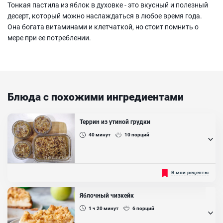
Тонкая пастила из яблок в духовке - это вкусный и полезный
десерт, который можно наслаждаться в любое время года.
Она богата витаминами и клетчаткой, но стоит помнить о
мере при ее потреблении.
Блюда с похожими ингредиентами
Террин из утиной грудки
40
минут
10
порций
Террин получил свое название благодаря одноименной
В мои рецепты
прямоугольной форме для запекания. Поэтому его важно
запекать именно в прямоугольной жаропрочной форме. Он
является одним из традиционных блюд Франции и идеально
Яблочный чизкейк
подойдет к празднику. А если это террин из утки с кедровыми
орешками, то он точно станет превосходной закуской с изящным
1 ч 20
минут
6
порций
вкусом....