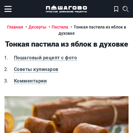
Открыть меню
Главная
Десерты
Пастила
Тонкая пастила из яблок в
духовке
Тонкая пастила из яблок в духовке
Пошаговый рецепт с фото
Советы кулинаров
Комментарии
Тонкая пастила из яблок в духовке
Т