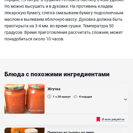
Но можно высушить и в духовке. На противень кладем
пекарскую бумагу, слегка смазываем бумагу подсолнечным
маслом и выливаем яблочную массу. Духовка должна быть
приоткрыта на 3-4 мм. во время сушки. Температура 50
градусов. Время приготовления рассчитать сложнее, может
понадобиться около 10 часов.
Блюда с похожими ингредиентами
Жгучка
1 ч 30
минут
4
порции
Любителям острых и пикантных блюд очень понравится такая
В мои рецепты
закуска как Жгучка. Это название она получила за жгучий вкус,
который достигается за счет использования острого перца в
составе. Каждая хозяйка делает эту заготовку по своему рецепту,
Повидло из тыквы на зиму