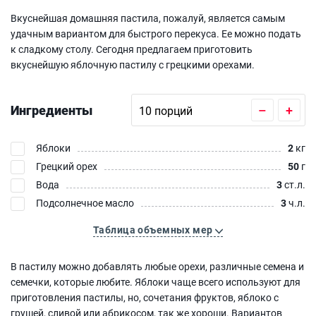
Вкуснейшая домашняя пастила, пожалуй, является самым
удачным вариантом для быстрого перекуса. Ее можно подать
к сладкому столу. Сегодня предлагаем приготовить
вкуснейшую яблочную пастилу с грецкими орехами.
Ингредиенты
–
+
Яблоки
2
кг
Грецкий орех
50
г
Вода
3
ст.л.
Подсолнечное масло
3
ч.л.
Таблица объемных мер
В пастилу можно добавлять любые орехи, различные семена и
семечки, которые любите. Яблоки чаще всего используют для
приготовления пастилы, но, сочетания фруктов, яблоко с
грушей, сливой или абрикосом, так же хороши. Вариантов