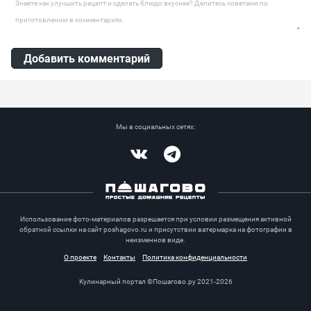
Добавить комментарий
Мы в социальных сетях:
Vkontakte
Telegram
Использование фото-материалов разрешается при условии размещения активной
обратной ссылки на сайт poshagovo.ru и присутствии ватермарка на фотографии в
неизменнов виде.
О проекте
Контакты
Политика конфиденциальности
Кулинарный портал ©Пошагово.ру 2021-2026