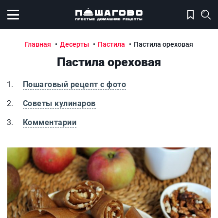
Открыть меню
Главная
Десерты
Пастила
Пастила ореховая
Пастила ореховая
Пошаговый рецепт с фото
Советы кулинаров
Комментарии
Пастила ореховая
П