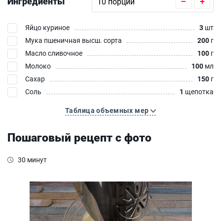
Ингредиенты
–
+
Яйцо куриное
3
шт
Мука пшеничная высш. сорта
200
г
Масло сливочное
100
г
Молоко
100
мл
Сахар
150
г
Соль
1
щепотка
Таблица объемных мер
Пошаговый рецепт с фото
30 минут