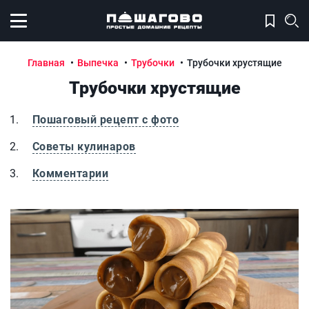
Открыть меню
Главная
Выпечка
Трубочки
Трубочки хрустящие
Трубочки хрустящие
Пошаговый рецепт с фото
Советы кулинаров
Комментарии
Трубочки хрустящие
Т