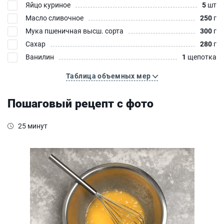
Яйцо куриное
5
шт
Масло сливочное
250
г
Мука пшеничная высш. сорта
300
г
Сахар
280
г
Ванилин
1
щепотка
Таблица объемных мер
Пошаговый рецепт с фото
25 минут