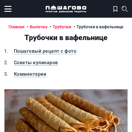
Открыть меню
Главная
Выпечка
Трубочки
Трубочки в вафельнице
Трубочки в вафельнице
Пошаговый рецепт с фото
Советы кулинаров
Комментарии
Трубочки в вафельнице
Т