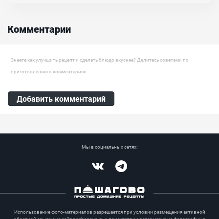
зефирная помадка готовится легко, быстро, из доступных и
простых ингредиентов. По консистенции масса получается густой,
однородной и тягучей. При этом по вкусу очень вкусная, нежная,
воздушная и достаточно полезная, без добавления любых
Комментарии
химических добавок. Его можно намазать на тосты...
Ингредиенты:
Сахар, Мед, Миндаль, Яичный белок
Оставить комментарий
Добавить комментарий
Мы в социальных сетях:
Vkontakte
Telegram
Использование фото-материалов разрешается при условии размещения активной