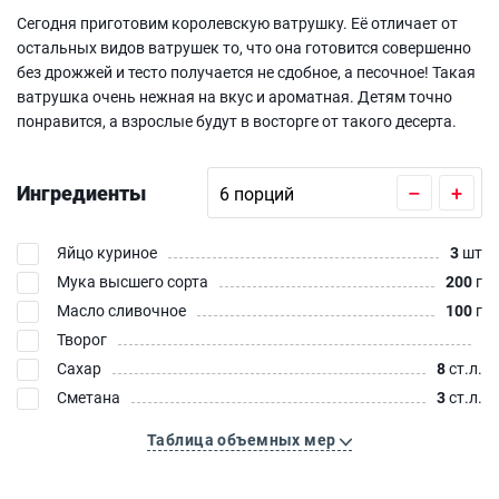
Сегодня приготовим королевскую ватрушку. Её отличает от
остальных видов ватрушек то, что она готовится совершенно
без дрожжей и тесто получается не сдобное, а песочное! Такая
ватрушка очень нежная на вкус и ароматная. Детям точно
понравится, а взрослые будут в восторге от такого десерта.
Ингредиенты
–
+
Яйцо куриное
3
шт
Мука высшего сорта
200
г
Масло сливочное
100
г
Творог
Сахар
8
ст.л.
Сметана
3
ст.л.
Таблица объемных мер