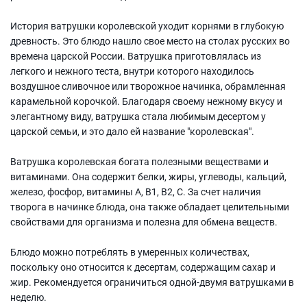
История ватрушки королевской уходит корнями в глубокую
древность. Это блюдо нашло свое место на столах русских во
времена царской России. Ватрушка приготовлялась из
легкого и нежного теста, внутри которого находилось
воздушное сливочное или творожное начинка, обрамленная
карамельной корочкой. Благодаря своему нежному вкусу и
элегантному виду, ватрушка стала любимым десертом у
царской семьи, и это дало ей название "королевская".
Ватрушка королевская богата полезными веществами и
витаминами. Она содержит белки, жиры, углеводы, кальций,
железо, фосфор, витамины А, В1, В2, С. За счет наличия
творога в начинке блюда, она также обладает целительными
свойствами для организма и полезна для обмена веществ.
Блюдо можно потреблять в умеренных количествах,
поскольку оно относится к десертам, содержащим сахар и
жир. Рекомендуется ограничиться одной-двумя ватрушками в
неделю.