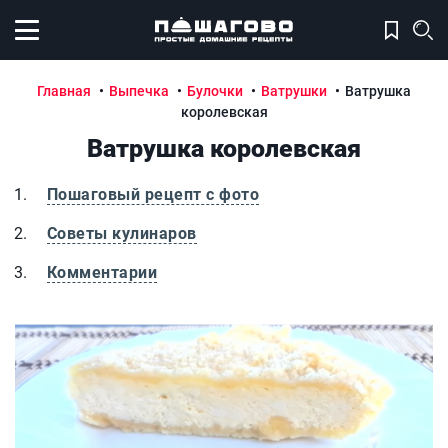
Открыть меню
Главная
Выпечка
Булочки
Ватрушки
Ватрушка
королевская
Ватрушка королевская
Пошаговый рецепт с фото
Советы кулинаров
Комментарии
Ватрушка королевская
В