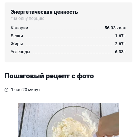
Энергетическая ценность
*на одну порцию
Калории
56.33
ккал
Белки
1.67
г
Жиры
2.67
г
Углеводы
6.33
г
Пошаговый рецепт с фото
1 час 20 минут