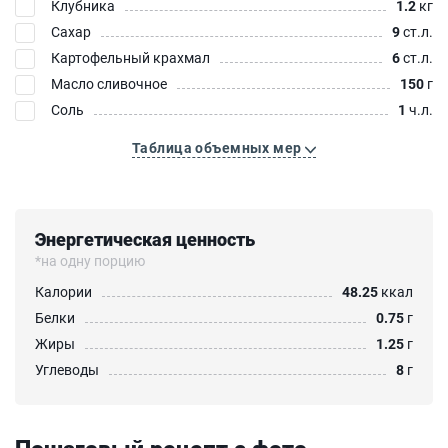
Клубника
1.2
кг
Сахар
9
ст.л.
Картофельный крахмал
6
ст.л.
Масло сливочное
150
г
Соль
1
ч.л.
Таблица объемных мер
Энергетическая ценность
*на одну порцию
Калории
48.25
ккал
Белки
0.75
г
Жиры
1.25
г
Углеводы
8
г