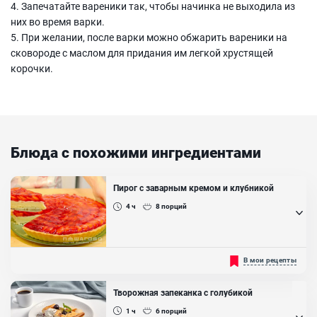
4. Запечатайте вареники так, чтобы начинка не выходила из
них во время варки.
5. При желании, после варки можно обжарить вареники на
сковороде с маслом для придания им легкой хрустящей
корочки.
Блюда с похожими ингредиентами
Пирог с заварным кремом и клубникой
4 ч
8
порций
Легкий и свежий пирог с ванильным заварным кремом и
В мои рецепты
клубникой! Рецепт приготовления такого пирога очень простой,
готовится из самых доступных ингредиентов. Пирог получается
очень нежный, воздушный, заварной крем идеально держит
Творожная запеканка с голубикой
форму, благодаря чему он разрезается на красивые и ровные
кусочки. Основа теста – песочное тесто, внутри ванильный
1 ч
6
порций