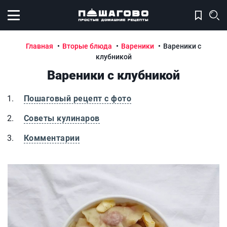
Открыть меню
Главная
Вторые блюда
Вареники
Вареники с
клубникой
Вареники с клубникой
Пошаговый рецепт с фото
Советы кулинаров
Комментарии
Вареники с клубникой
В