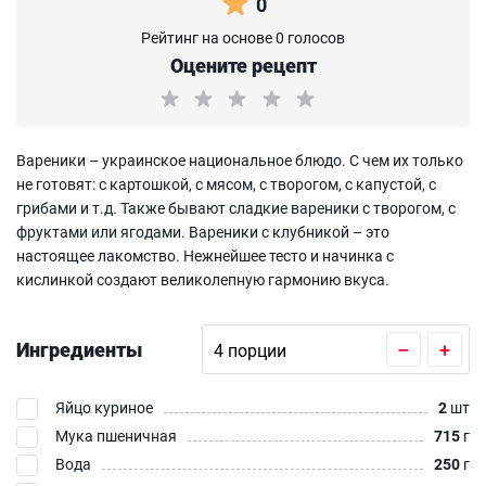
0
Рейтинг на основе 0 голосов
Оцените рецепт
Вареники – украинское национальное блюдо. С чем их только
не готовят: с картошкой, с мясом, с творогом, с капустой, с
грибами и т.д. Также бывают сладкие вареники с творогом, с
фруктами или ягодами. Вареники с клубникой – это
настоящее лакомство. Нежнейшее тесто и начинка с
кислинкой создают великолепную гармонию вкуса.
Ингредиенты
–
+
Яйцо куриное
2
шт
Мука пшеничная
715
г
Вода
250
г