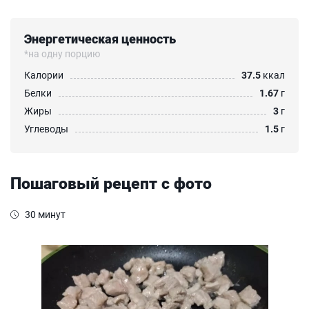
Энергетическая ценность
*на одну порцию
Калории
37.5
ккал
Белки
1.67
г
Жиры
3
г
Углеводы
1.5
г
Пошаговый рецепт с фото
30 минут