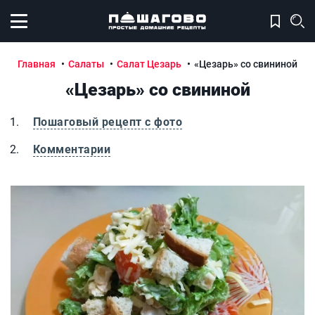
Открыть меню
Главная
Салаты
Салат Цезарь
«Цезарь» со свининой
«Цезарь» со свининой
Пошаговый рецепт с фото
Комментарии
«Цезарь» со свининой
«