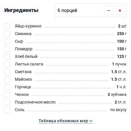
Ингредиенты
–
+
Яйцо куриное
2
шт
Свинина
250
г
Сыр
100
г
Помидор
150
г
Хлеб белый
125
г
Листья салата
1
пучок
Сметана
1.5
ст.л.
Майонез
1.5
ст.л.
Горчица
1
ч.л.
Чеснок
3
зубчика
Подсолнечное масло
2
ст.л.
Соль
по вкусу
Таблица объемных мер