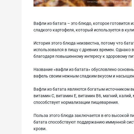
Вафли из батата – это блюдо, которое готовится из
сладкого картофеля, который используется в кул
История этого блюда неизвестна, потому что бата
использовался в пищу с древних времен. Однако 
благодаря повышенному интересу к здоровому пи
Название «вафли из батата» обусловлено основн
вафель своим нежным сладким вкусом и насыще
Вафли из батата являются богатым источником ви
витамин С, витамин Е, витамин В6, магний, калий,
способствует нормализации пищеварения.
Польза этого блюда заключается в его высокой п
батата способствуют поддержанию иммунной сист
крови.