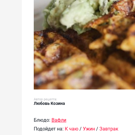
Автор рецепта:
Любовь Козина
Блюдо:
Вафли
Подойдет на:
К чаю
/
Ужин
/
Завтрак