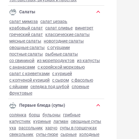
Салаты
салат мимоза
салат цезарь
крабовый салат
салат оливье
винегрет
греческий салат
классические салаты
мясные салаты
новогодние салаты
овощные салаты
с огурцами
постные салаты
рыбные салаты
со свининой
из морепродуктов
из капусты
с ананасами
с корейской морковью
салат с креветками
с курицей
с копченой курицей
с сыром
с фасолью
с яйцами
селедка под шубой
слоеные
фруктовые
Первые блюда (супы)
солянка
борщ
бульоны
грибные
капустняк
куриные
лагман
овощные супы
уха
рассольник
харчо
супы в горшочках
свекольник
супы-пюре
сырные
холодные