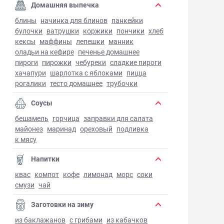
Домашняя выпечка
блины
начинка для блинов
панкейки
булочки
ватрушки
коржики
пончики
хлеб
кексы
маффины
лепешки
манник
оладьи на кефире
печенье домашнее
пироги
пирожки
чебуреки
сладкие пироги
хачапури
шарлотка с яблоками
пицца
рогалики
тесто домашнее
трубочки
Соусы
бешамель
горчица
заправки для салата
майонез
маринад
ореховый
подливка
к мясу
Напитки
квас
компот
кофе
лимонад
морс
соки
смузи
чай
Заготовки на зиму
из баклажанов
с грибами
из кабачков