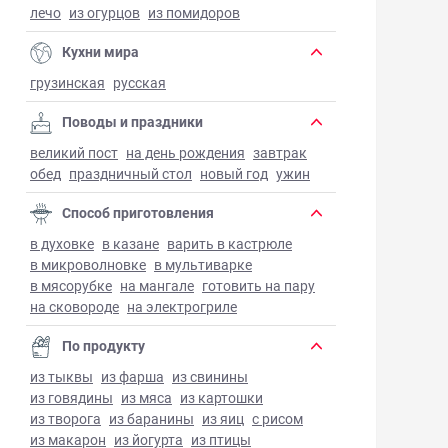
лечо
из огурцов
из помидоров
Кухни мира
грузинская
русская
Поводы и праздники
великий пост
на день рождения
завтрак
обед
праздничный стол
новый год
ужин
Способ приготовления
в духовке
в казане
варить в кастрюле
в микроволновке
в мультиварке
в мясорубке
на мангале
готовить на пару
на сковороде
на электрогриле
По продукту
из тыквы
из фарша
из свинины
из говядины
из мяса
из картошки
из творога
из баранины
из яиц
с рисом
из макарон
из йогурта
из птицы