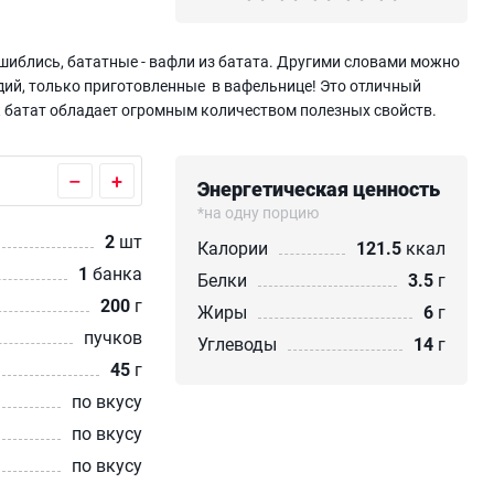
ошиблись, бататные - вафли из батата. Другими словами можно
адий, только приготовленные в вафельнице! Это отличный
ак батат обладает огромным количеством полезных свойств.
–
+
Энергетическая ценность
*на одну порцию
2
шт
Калории
121.5
ккал
1
банка
Белки
3.5
г
200
г
Жиры
6
г
пучков
Углеводы
14
г
45
г
по вкусу
по вкусу
по вкусу