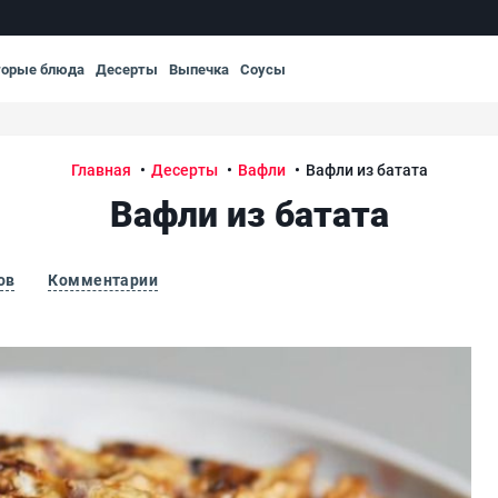
торые блюда
Десерты
Выпечка
Соусы
Главная
Десерты
Вафли
Вафли из батата
Вафли из батата
ов
Комментарии
Ваф