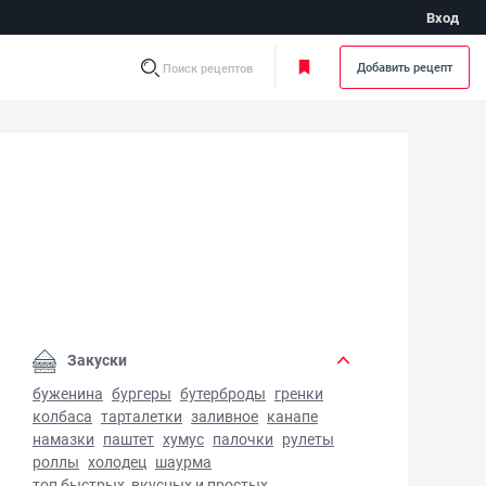
Вход
Добавить рецепт
Поиск рецептов
ли из батата - фото готового блюда
Закуски
буженина
бургеры
бутерброды
гренки
колбаса
тарталетки
заливное
канапе
намазки
паштет
хумус
палочки
рулеты
роллы
холодец
шаурма
топ быстрых, вкусных и простых