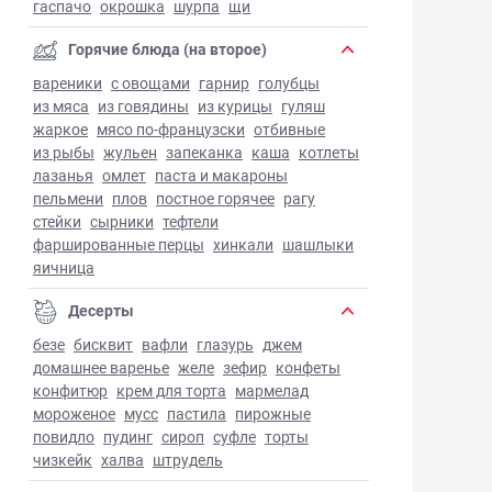
гаспачо
окрошка
шурпа
щи
Горячие блюда (на второе)
вареники
с овощами
гарнир
голубцы
из мяса
из говядины
из курицы
гуляш
жаркое
мясо по-французски
отбивные
из рыбы
жульен
запеканка
каша
котлеты
лазанья
омлет
паста и макароны
пельмени
плов
постное горячее
рагу
стейки
сырники
тефтели
фаршированные перцы
хинкали
шашлыки
яичница
Десерты
безе
бисквит
вафли
глазурь
джем
домашнее варенье
желе
зефир
конфеты
конфитюр
крем для торта
мармелад
мороженое
мусс
пастила
пирожные
повидло
пудинг
сироп
суфле
торты
чизкейк
халва
штрудель