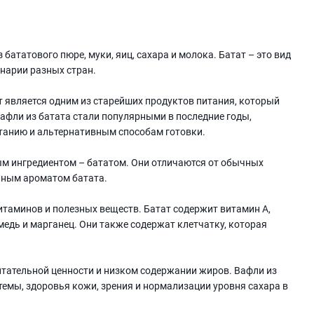
 бататового пюре, муки, яиц, сахара и молока. Батат – это вид
инарии разных стран.
т является одним из старейших продуктов питания, который
вафли из батата стали популярными в последние годы,
танию и альтернативным способам готовки.
ым ингредиентом – бататом. Они отличаются от обычных
нным ароматом батата.
таминов и полезных веществ. Батат содержит витамин А,
 медь и марганец. Они также содержат клетчатку, которая
итательной ценности и низком содержании жиров. Вафли из
емы, здоровья кожи, зрения и нормализации уровня сахара в