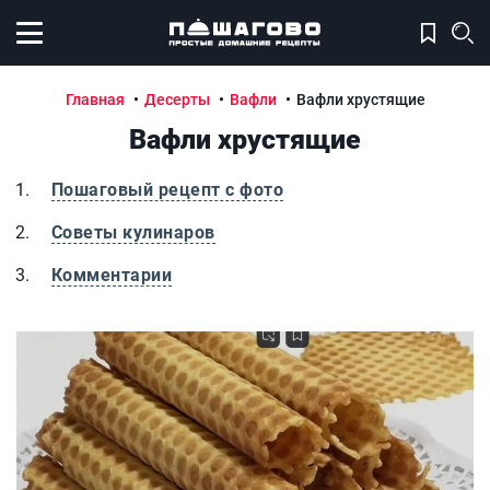
Открыть меню
Главная
Десерты
Вафли
Вафли хрустящие
Вафли хрустящие
Пошаговый рецепт с фото
Советы кулинаров
Комментарии
Вафли хрустящие
В