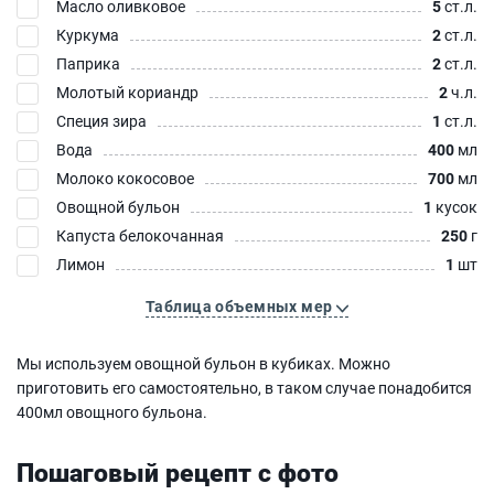
Масло оливковое
5
ст.л.
Куркума
2
ст.л.
Паприка
2
ст.л.
Молотый кориандр
2
ч.л.
Специя зира
1
ст.л.
Вода
400
мл
Молоко кокосовое
700
мл
Овощной бульон
1
кусок
Капуста белокочанная
250
г
Лимон
1
шт
Таблица объемных мер
Мы используем овощной бульон в кубиках. Можно
приготовить его самостоятельно, в таком случае понадобится
400мл овощного бульона.
Пошаговый рецепт с фото