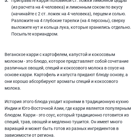
Приправьте карри половиной ст. ложки лимонной цедры
(из расчета на 4 человека) и лимонным соком по вкусу
(начинайте с 2 ст. ложек на 4 человека), перцем и солью.
Разложите на 4 глубокие тарелки (на 4 персоны), сверху
выложите нут и кольца лука, которые хранились отдельно.
Посыпьте кориандром.
Веганское карри с картофелем, капустой и кокосовым
молоком - это блюдо, которое представляет собой сочетание
различных овощей, специй и кокосового молока в соусе на
основе карри. Картофель и капуста придают блюду основу, а
они хорошо абсорбируют ароматы специй и кокосового
молока.
История этого блюда уходит корнями в традиционную кухню
Индии и Юго-Восточной Азии, где карри является популярным
блюдом. Карри - это соус, который традиционно готовится из
специй, трав, овощей и медленно тушится. Он имеет много
вариаций и может быть готов из разных ингредиентов в
зависимости от региона.