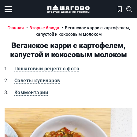
Открыть меню
Главная
Вторые блюда
Веганское карри с картофелем,
капустой и кокосовым молоком
Веганское карри с картофелем,
капустой и кокосовым молоком
Пошаговый рецепт с фото
Советы кулинаров
Комментарии
Веганское карри с картофелем, капустой и кокосовым 
В