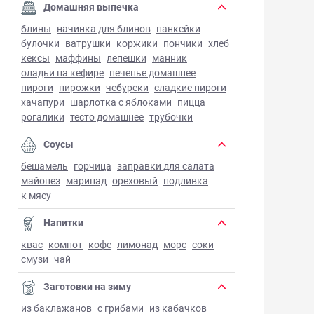
Домашняя выпечка
блины
начинка для блинов
панкейки
булочки
ватрушки
коржики
пончики
хлеб
кексы
маффины
лепешки
манник
оладьи на кефире
печенье домашнее
пироги
пирожки
чебуреки
сладкие пироги
хачапури
шарлотка с яблоками
пицца
рогалики
тесто домашнее
трубочки
Соусы
бешамель
горчица
заправки для салата
майонез
маринад
ореховый
подливка
к мясу
Напитки
квас
компот
кофе
лимонад
морс
соки
смузи
чай
Заготовки на зиму
из баклажанов
с грибами
из кабачков