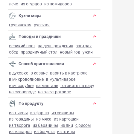
лечо
из огурцов
из помидоров
Кухни мира
грузинская
русская
Поводы и праздники
великий пост
на день рождения
завтрак
обед
праздничный стол
новый год
ужин
Способ приготовления
в духовке
в казане
варить в кастрюле
в микроволновке
в мультиварке
в мясорубке
на мангале
готовить на пару
на сковороде
на электрогриле
По продукту
из тыквы
из фарша
из свинины
из говядины
из мяса
из картошки
из творога
из баранины
из яиц
с рисом
из макарон
из йогурта
из птицы