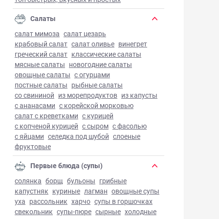
Салаты
салат мимоза
салат цезарь
крабовый салат
салат оливье
винегрет
греческий салат
классические салаты
мясные салаты
новогодние салаты
овощные салаты
с огурцами
постные салаты
рыбные салаты
со свининой
из морепродуктов
из капусты
с ананасами
с корейской морковью
салат с креветками
с курицей
с копченой курицей
с сыром
с фасолью
с яйцами
селедка под шубой
слоеные
фруктовые
Первые блюда (супы)
солянка
борщ
бульоны
грибные
капустняк
куриные
лагман
овощные супы
уха
рассольник
харчо
супы в горшочках
свекольник
супы-пюре
сырные
холодные