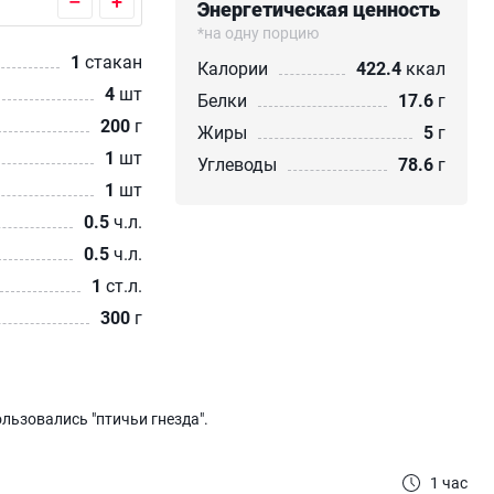
–
+
Энергетическая ценность
*на одну порцию
1
стакан
Калории
422.4
ккал
4
шт
Белки
17.6
г
200
г
Жиры
5
г
1
шт
Углеводы
78.6
г
1
шт
0.5
ч.л.
0.5
ч.л.
1
ст.л.
300
г
льзовались "птичьи гнезда".
1 час