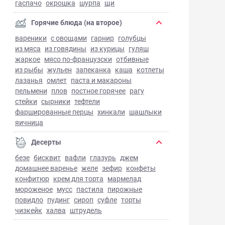
гаспачо
окрошка
шурпа
щи
Горячие блюда (на второе)
вареники
с овощами
гарнир
голубцы
из мяса
из говядины
из курицы
гуляш
жаркое
мясо по-французски
отбивные
из рыбы
жульен
запеканка
каша
котлеты
лазанья
омлет
паста и макароны
пельмени
плов
постное горячее
рагу
стейки
сырники
тефтели
фаршированные перцы
хинкали
шашлыки
яичница
Десерты
безе
бисквит
вафли
глазурь
джем
домашнее варенье
желе
зефир
конфеты
конфитюр
крем для торта
мармелад
мороженое
мусс
пастила
пирожные
повидло
пудинг
сироп
суфле
торты
чизкейк
халва
штрудель