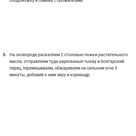
плодоножку и семена с прожилками.
На сковороде раскаляем 2 столовые ложки растительного
масла, отправляем туда нарезанные тыкву и болгарский
перец, перемешиваем, обжариваем на сильном огне 3
минуты, добавив к ним зиру и кориандр.