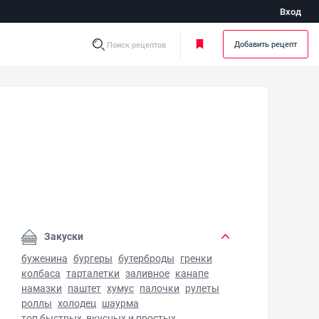
Вход
Добавить рецепт
Поиск рецептов
етарианский суп из нута - фото готового блюда
Закуски
буженина
бургеры
бутерброды
гренки
колбаса
тарталетки
заливное
канапе
намазки
паштет
хумус
палочки
рулеты
роллы
холодец
шаурма
топ быстрых, вкусных и простых