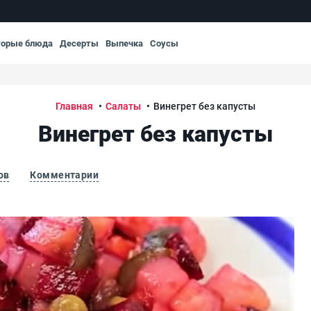
торые блюда
Десерты
Выпечка
Соусы
Главная
Салаты
Винегрет без капусты
Винегрет без капусты
ов
Комментарии
Вин