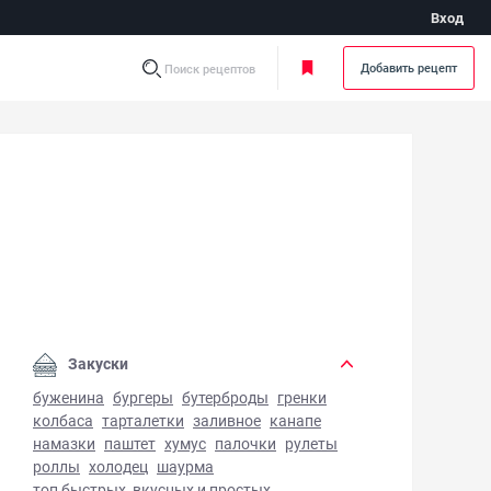
Вход
Добавить рецепт
Поиск рецептов
егрет без капусты - фото готового блюда
Закуски
буженина
бургеры
бутерброды
гренки
колбаса
тарталетки
заливное
канапе
намазки
паштет
хумус
палочки
рулеты
роллы
холодец
шаурма
топ быстрых, вкусных и простых