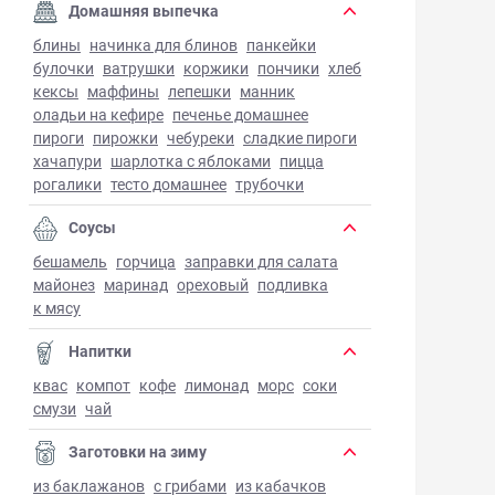
Домашняя выпечка
блины
начинка для блинов
панкейки
булочки
ватрушки
коржики
пончики
хлеб
кексы
маффины
лепешки
манник
оладьи на кефире
печенье домашнее
пироги
пирожки
чебуреки
сладкие пироги
хачапури
шарлотка с яблоками
пицца
рогалики
тесто домашнее
трубочки
Соусы
бешамель
горчица
заправки для салата
майонез
маринад
ореховый
подливка
к мясу
Напитки
квас
компот
кофе
лимонад
морс
соки
смузи
чай
Заготовки на зиму
из баклажанов
с грибами
из кабачков