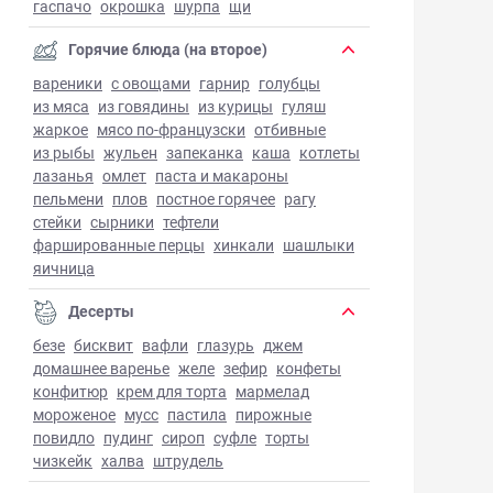
гаспачо
окрошка
шурпа
щи
Горячие блюда (на второе)
вареники
с овощами
гарнир
голубцы
из мяса
из говядины
из курицы
гуляш
жаркое
мясо по-французски
отбивные
из рыбы
жульен
запеканка
каша
котлеты
лазанья
омлет
паста и макароны
пельмени
плов
постное горячее
рагу
стейки
сырники
тефтели
фаршированные перцы
хинкали
шашлыки
яичница
Десерты
безе
бисквит
вафли
глазурь
джем
домашнее варенье
желе
зефир
конфеты
конфитюр
крем для торта
мармелад
мороженое
мусс
пастила
пирожные
повидло
пудинг
сироп
суфле
торты
чизкейк
халва
штрудель