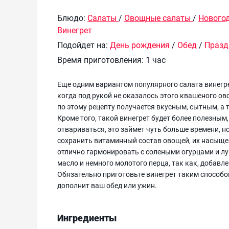
Блюдо:
Салаты
/
Овощные салаты
/
Нового
Винегрет
Подойдет на:
День рождения
/
Обед
/
Празд
Время приготовления:
1 час
Еще одним вариантом популярного салата винегрет,
когда под рукой не оказалось этого квашеного овощ
по этому рецепту получается вкусным, сытным, а
Кроме того, такой винегрет будет более полезным,
отвариваться, это займет чуть больше времени, н
сохранить витаминный состав овощей, их насыщен
отлично гармонировать с солеными огурцами и лу
масло и немного молотого перца, так как, добав
Обязательно приготовьте винегрет таким способо
дополнит ваш обед или ужин.
Ингредиенты