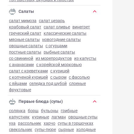
Салаты
салат мимоза
салат цезарь
крабовый салат
салат оливье
винегрет
греческий салат
классические салаты
мясные салаты
новогодние салаты
овощные салаты
с огурцами
постные салаты
рыбные салаты
со свининой
из морепродуктов
из капусты
с ананасами
с корейской морковью
салат с креветками
с курицей
с копченой курицей
с сыром
с фасолью
с яйцами
селедка под шубой
слоеные
фруктовые
Первые блюда (супы)
солянка
борщ
бульоны
грибные
капустняк
куриные
лагман
овощные супы
уха
рассольник
харчо
супы в горшочках
свекольник
супы-пюре
сырные
холодные