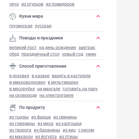
лечо
из огурцов
из помидоров
Кухни мира
грузинская
русская
Поводы и праздники
великий пост
на день рождения
завтрак
обед
праздничный стол
новый год
ужин
Способ приготовления
в духовке
в казане
варить в кастрюле
в микроволновке
в мультиварке
в мясорубке
на мангале
готовить на пару
на сковороде
на электрогриле
По продукту
из тыквы
из фарша
из свинины
из говядины
из мяса
из картошки
из творога
из баранины
из яиц
с рисом
из макарон
из йогурта
из птицы