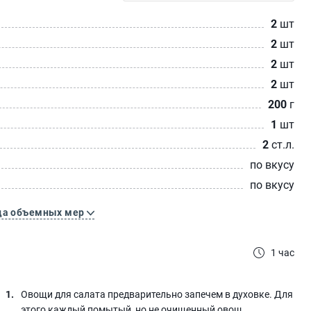
2
шт
2
шт
2
шт
2
шт
200
г
1
шт
2
ст.л.
по вкусу
по вкусу
ца объемных мер
1 час
Овощи для салата предварительно запечем в духовке. Для
этого каждый помытый, но не очищенный овощ