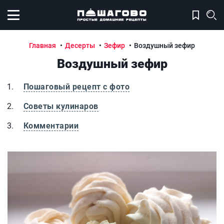
Открыть меню
Главная
Десерты
Зефир
Воздушный зефир
Воздушный зефир
Пошаговый рецепт с фото
Советы кулинаров
Комментарии
Воздушный зефир
В