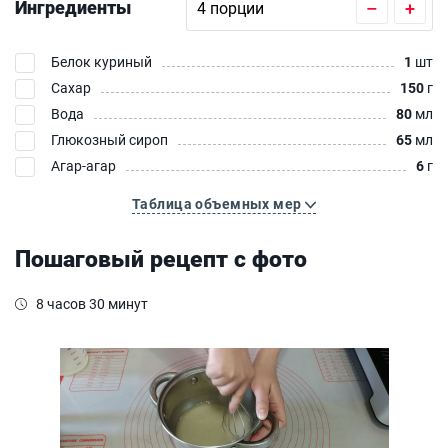
Ингредиенты
–
+
Белок куриный
1
шт
Сахар
150
г
Вода
80
мл
Глюкозный сироп
65
мл
Агар-агар
6
г
Таблица объемных мер
Пошаговый рецепт с фото
8 часов 30 минут