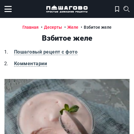
Открыть меню
Главная
Десерты
Желе
Взбитое желе
Взбитое желе
Пошаговый рецепт с фото
Комментарии
Взбитое желе
В