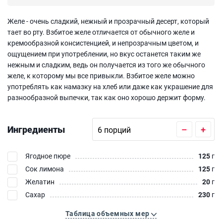
Желе - очень сладкий, нежный и прозрачный десерт, который
тает во рту. Взбитое желе отличается от обычного желе и
кремообразной консистенцией, и непрозрачным цветом, и
ощущением при употреблении, но вкус останется таким же
нежным и сладким, ведь он получается из того же обычного
желе, к которому мы все привыкли. Взбитое желе можно
употреблять как намазку на хлеб или даже как украшение для
разнообразной выпечки, так как оно хорошо держит форму.
Ингредиенты
–
+
Ягодное пюре
125
г
Сок лимона
125
г
Желатин
20
г
Сахар
230
г
Таблица объемных мер