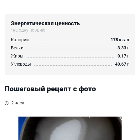
Энергетическая ценность
*на одну порцию
Калории
178
ккал
Белки
3.33
г
Жиры
0.17
г
Углеводы
40.67
г
Пошаговый рецепт с фото
2 часа