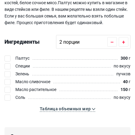
костей, белое сочное мясо.Палтус можно купить в магазине в
виде стейков или филе. В нашем рецепте мы взяли один стейк.
Если у вас большая семья, вам желательно взять побольше
филе. Процесс приготовления будет одинаковый.
Ингредиенты
–
+
Палтус
300
г
Специи
по вкусу
Зелень
пучков
Масло сливочное
40
г
Масло растительное
150
г
Соль
по вкусу
Таблица объемных мер