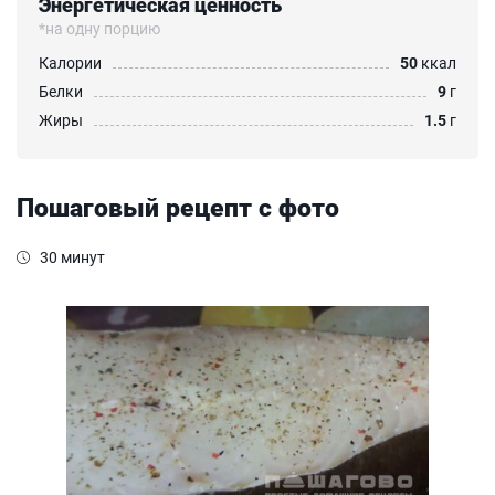
Энергетическая ценность
*на одну порцию
Калории
50
ккал
Белки
9
г
Жиры
1.5
г
Пошаговый рецепт с фото
30 минут