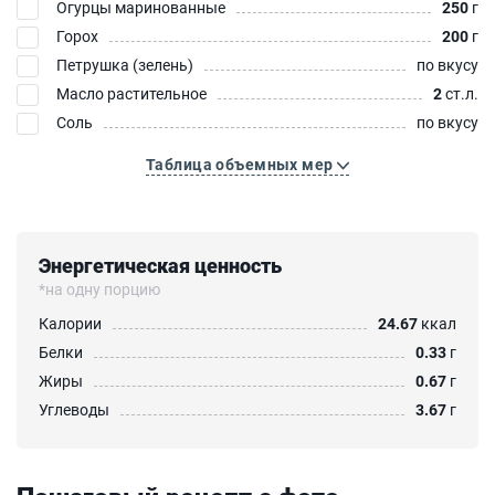
Огурцы маринованные
250
г
Горох
200
г
Петрушка (зелень)
по вкусу
Масло растительное
2
ст.л.
Соль
по вкусу
Таблица объемных мер
Энергетическая ценность
*на одну порцию
Калории
24.67
ккал
Белки
0.33
г
Жиры
0.67
г
Углеводы
3.67
г