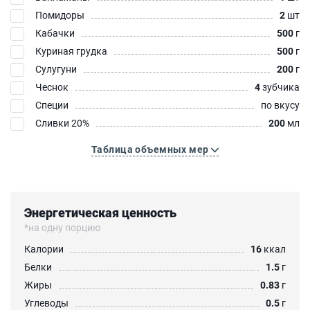
Помидоры
2
шт
Кабачки
500
г
Куриная грудка
500
г
Сулугуни
200
г
Чеснок
4
зубчика
Специи
по вкусу
Сливки 20%
200
мл
Таблица объемных мер
Энергетическая ценность
*на одну порцию
Калории
16
ккал
Белки
1.5
г
Жиры
0.83
г
Углеводы
0.5
г