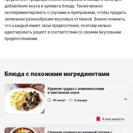
добавления вкуса и аромата блюду. Также можно
экспериментировать с соусами и приправами, чтобы придать
запеканке разнообразие вкусовых оттенков. Важно помнить,
что каждый имеет свои предпочтения, поэтому можно
адаптировать рецепт в соответствии со своими вкусовыми
предпочтениями.
Блюда с похожими ингредиентами
Куриная грудка с шампиньонами
в сметанном соусе
40
минут
3
порции
Куриная грудка в сметанном соусе - очень сытное и вкусное
В мои рецепты
блюдо, которое можно подать с любым гарниром на ваш вкус.
Все ингредиенты доступны и отлично сочетаются друг с другом.
Готовка не отнимет у вас много времени, поэтому это блюдо
Сборная солянка из куриной грудки с