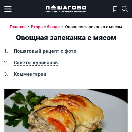
Открыть меню
Главная
Вторые блюда
Овощная запеканка с мясом
Овощная запеканка с мясом
Пошаговый рецепт с фото
Советы кулинаров
Комментарии
Овощная запеканка с мясом
О