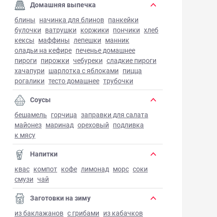
Домашняя выпечка
блины
начинка для блинов
панкейки
булочки
ватрушки
коржики
пончики
хлеб
кексы
маффины
лепешки
манник
оладьи на кефире
печенье домашнее
пироги
пирожки
чебуреки
сладкие пироги
хачапури
шарлотка с яблоками
пицца
рогалики
тесто домашнее
трубочки
Соусы
бешамель
горчица
заправки для салата
майонез
маринад
ореховый
подливка
к мясу
Напитки
квас
компот
кофе
лимонад
морс
соки
смузи
чай
Заготовки на зиму
из баклажанов
с грибами
из кабачков