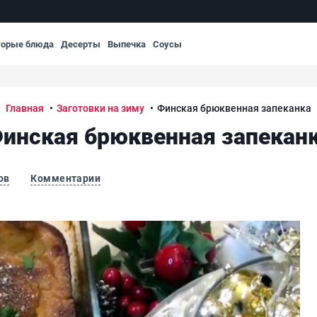
торые блюда
Десерты
Выпечка
Соусы
Главная
Заготовки на зиму
Финская брюквенная запеканка
инская брюквенная запекан
ов
Комментарии
Фи