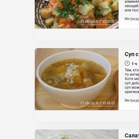
изменяя
овощей:
или пос
Ингред
Картофе
зелень 
Суп 
1 ч
Тем, кт
то инте
Хотя мо
суп доб
суп мож
оригина
Ингред
Картофе
(сушёна
Сала