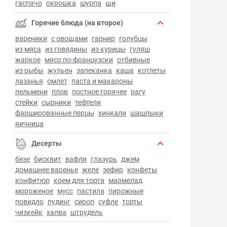
гаспачо
окрошка
шурпа
щи
Горячие блюда (на второе)
вареники
с овощами
гарнир
голубцы
из мяса
из говядины
из курицы
гуляш
жаркое
мясо по-французски
отбивные
из рыбы
жульен
запеканка
каша
котлеты
лазанья
омлет
паста и макароны
пельмени
плов
постное горячее
рагу
стейки
сырники
тефтели
фаршированные перцы
хинкали
шашлыки
яичница
Десерты
безе
бисквит
вафли
глазурь
джем
домашнее варенье
желе
зефир
конфеты
конфитюр
крем для торта
мармелад
мороженое
мусс
пастила
пирожные
повидло
пудинг
сироп
суфле
торты
чизкейк
халва
штрудель