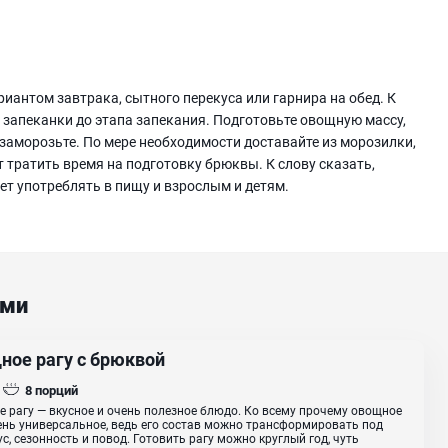
иантом завтрака, сытного перекуса или гарнира на обед. К
 запеканки до этапа запекания. Подготовьте овощную массу,
заморозьте. По мере необходимости доставайте из морозилки,
т тратить время на подготовку брюквы. К слову сказать,
ет употреблять в пищу и взрослым и детям.
ами
ное рагу с брюквой
8
порций
 рагу — вкусное и очень полезное блюдо. Ко всему прочему овощное
ень универсальное, ведь его состав можно трансформировать под
ус, сезонность и повод. Готовить рагу можно круглый год, чуть