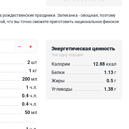
 рождественские праздники. Запеканка - овощная, поэтому
той, что вы точно сможете приготовить национальное финское
–
+
Энергетическая ценность
*на одну порцию
2
шт
Калории
12.88
ккал
1
кг
Белки
1.13
г
200
мл
Жиры
0.5
г
1
ч.л.
Углеводы
1.38
г
0.4
ч.л.
0.4
ч.л.
50
мл
1
ч.л.