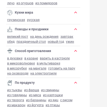
лечо
из огурцов
из помидоров
Кухни мира
грузинская
русская
Поводы и праздники
великий пост
на день рождения
завтрак
обед
праздничный стол
новый год
ужин
Способ приготовления
в духовке
в казане
варить в кастрюле
в микроволновке
в мультиварке
в мясорубке
на мангале
готовить на пару
на сковороде
на электрогриле
По продукту
из тыквы
из фарша
из свинины
из говядины
из мяса
из картошки
из творога
из баранины
из яиц
с рисом
из макарон
из йогурта
из птицы