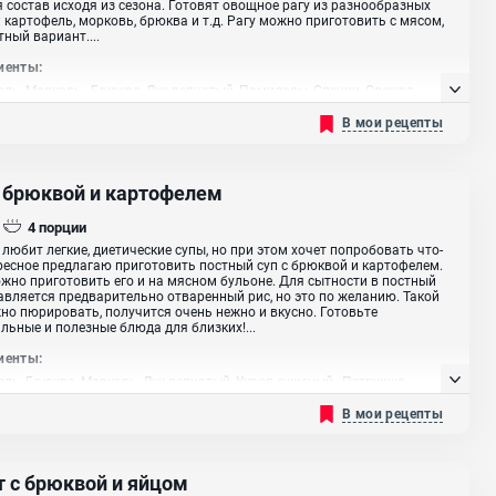
 состав исходя из сезона. Готовят овощное рагу из разнообразных
 картофель, морковь, брюква и т.д. Рагу можно приготовить с мясом,
тный вариант....
иенты:
ль, Морковь , Брюква, Лук репчатый, Помидоры, Специи, Свежая
для подачи, Мука пшеничная, Бульон, Масло растительное
В мои рецепты
с брюквой и картофелем
4
порции
о любит легкие, диетические супы, но при этом хочет попробовать что-
ресное предлагаю приготовить постный суп с брюквой и картофелем.
жно приготовить его и на мясном бульоне. Для сытности в постный
авляется предварительно отваренный рис, но это по желанию. Такой
но пюрировать, получится очень нежно и вкусно. Готовьте
льные и полезные блюда для близких!...
иенты:
ль, Брюква, Морковь, Лук репчатый, Укроп сушеный , Петрушка
я), Отварной рис, Растительное масло
В мои рецепты
т с брюквой и яйцом