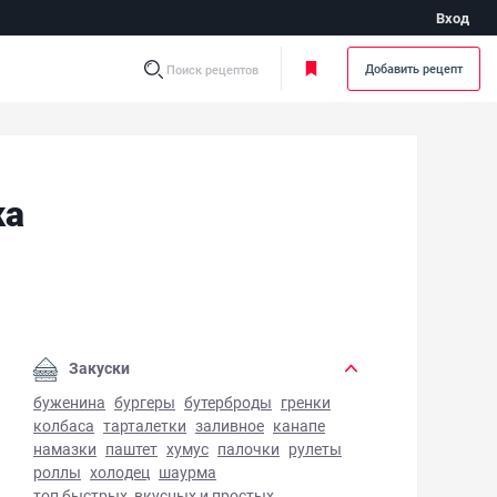
Вход
Добавить рецепт
Поиск рецептов
ка
нская брюквенная запеканка - фото готового блюда
Закуски
буженина
бургеры
бутерброды
гренки
колбаса
тарталетки
заливное
канапе
намазки
паштет
хумус
палочки
рулеты
роллы
холодец
шаурма
топ быстрых, вкусных и простых