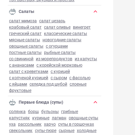
Салаты
салат мимоза
салат цезарь
крабовый салат
салат оливье
винегрет
греческий салат
классические салаты
мясные салаты
новогодние салаты
овощные салаты
с огурцами
постные салаты
рыбные салаты
со свининой
из морепродуктов
из капусты
с ананасами
с корейской морковью
салат с креветками
с курицей
с копченой курицей
с сыром
с фасолью
с яйцами
селедка под шубой
слоеные
фруктовые
Первые блюда (супы)
солянка
борщ
бульоны
грибные
капустняк
куриные
лагман
овощные супы
уха
рассольник
харчо
супы в горшочках
свекольник
супы-пюре
сырные
холодные