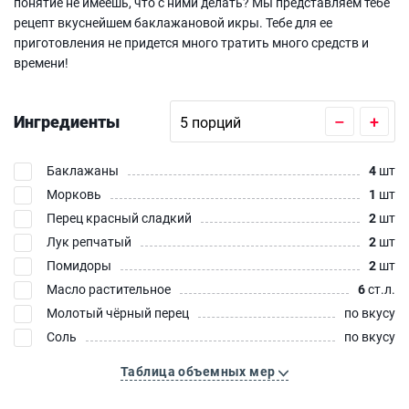
понятие не имеешь, что с ними делать? Мы представляем тебе
рецепт вкуснейшем баклажановой икры. Тебе для ее
приготовления не придется много тратить много средств и
времени!
Ингредиенты
–
+
Баклажаны
4
шт
Морковь
1
шт
Перец красный сладкий
2
шт
Лук репчатый
2
шт
Помидоры
2
шт
Масло растительное
6
ст.л.
Молотый чёрный перец
по вкусу
Соль
по вкусу
Таблица объемных мер