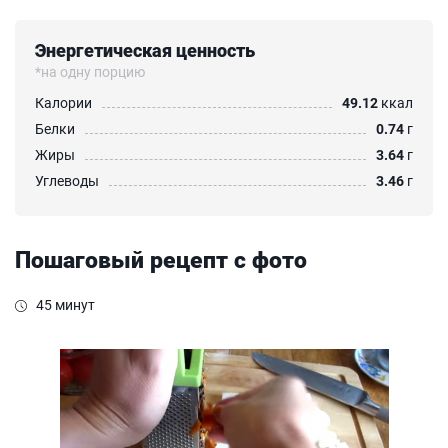
Энергетическая ценность
*на одну порцию
Калории
49.12
ккал
Белки
0.74
г
Жиры
3.64
г
Углеводы
3.46
г
Пошаговый рецепт с фото
45 минут