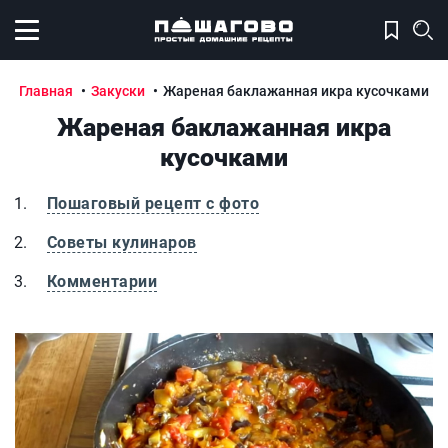
Открыть меню
Главная
Закуски
Жареная баклажанная икра кусочками
Жареная баклажанная икра
кусочками
Пошаговый рецепт с фото
Советы кулинаров
Комментарии
Жареная баклажанная икра кусочками
Ж