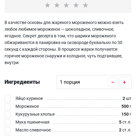
В качестве основы для жареного мороженого можно взять
любое любимое мороженое — шоколадное, сливочное,
ягодное. Секрет десерта в том, что шарики мороженого
обжариваются в панировке на сковороде буквально по 30
секунд с каждой стороны. В процессе жарки получается
горячее мороженое снаружи и холодное, чуть подтаявшее,
внутри.
Ингредиенты
–
+
Яйцо куриное
2
шт
Мороженое
500
г
Кукурузные хлопья
150
г
Мука пшеничная
5
ст.л.
Масло сливочное
2
ст.л.