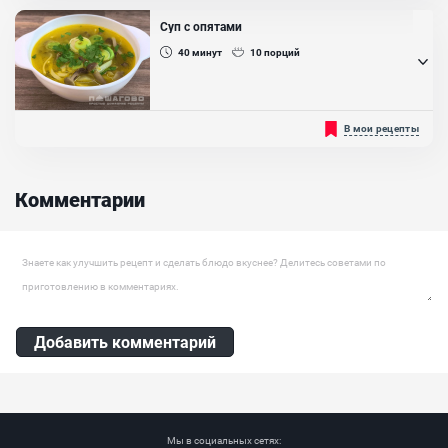
приходится на состояние крови в организме человека, вед он
помогает крови быстрее свертываться, очень рекомендуется к
Суп с опятами
употреблению при анемии, заболеваниях сердечно-сосудистой
системы, нормализует кровяное давление. Этот продукт
40
минут
10
порций
является...
Ингредиенты:
Нут, Картофель, Тыква, Помидоры, Болгарский перец, Кориандр
Обязательно попробуйте сварить грибной суп с опятами.
В мои рецепты
молотый, Специя зира, Паприка, Лапша
Приготовить его вы можете к обеденному столу в качестве
первого блюда. Суп получается ароматным, нежным, сытным и
очень вкусным, поэтому ваши близкие точно не останутся
голодными. Суп с опятами получается довольно
Комментарии
низкокалорийным, так что он отлично подойдет для тех людей,
которые соблюдают диету,...
Ингредиенты:
Оставить комментарий
Опята, Лапша яичная, Картофель, Морковь , Лук репчатый, Лук
порей, Зелень, Масло растительное
Добавить комментарий
Мы в социальных сетях: