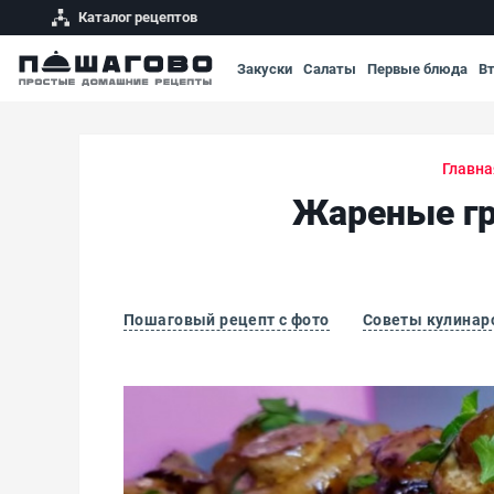
Каталог рецептов
Закуски
Салаты
Первые блюда
В
Главна
Жареные гр
Пошаговый рецепт с фото
Советы кулинар
Жареные грибы с чесноком, петрушкой и л