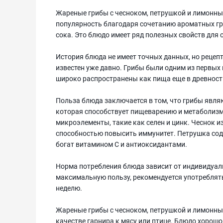
Жареные грибы с чесноком, петрушкой и лимонны
популярность благодаря сочетанию ароматных гри
сока. Это блюдо имеет ряд полезных свойств для
История блюда не имеет точных данных, но рецеп
известен уже давно. Грибы были одним из первых 
широко распространены как пища еще в древност
Польза блюда заключается в том, что грибы явл
которая способствует пищеварению и метаболизму
микроэлементы, такие как селен и цинк. Чеснок 
способностью повысить иммунитет. Петрушка сод
богат витамином С и антиоксидантами.
Норма потребления блюда зависит от индивидуал
максимальную пользу, рекомендуется употреблять 
неделю.
Жареные грибы с чесноком, петрушкой и лимонны
качестве гарнира к мясу или птице. Блюдо хорошо