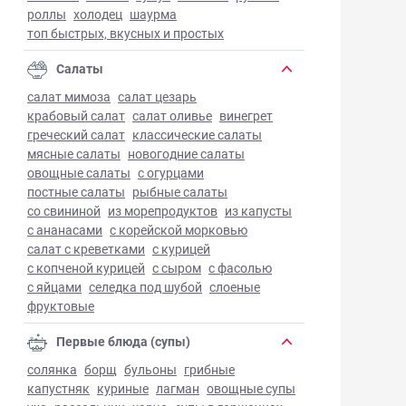
роллы
холодец
шаурма
топ быстрых, вкусных и простых
Салаты
салат мимоза
салат цезарь
крабовый салат
салат оливье
винегрет
греческий салат
классические салаты
мясные салаты
новогодние салаты
овощные салаты
с огурцами
постные салаты
рыбные салаты
со свининой
из морепродуктов
из капусты
с ананасами
с корейской морковью
салат с креветками
с курицей
с копченой курицей
с сыром
с фасолью
с яйцами
селедка под шубой
слоеные
фруктовые
Первые блюда (супы)
солянка
борщ
бульоны
грибные
капустняк
куриные
лагман
овощные супы