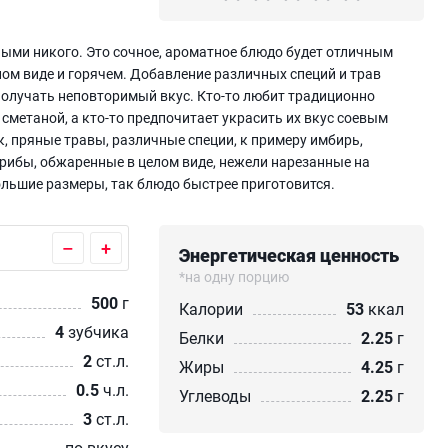
ыми никого. Это сочное, ароматное блюдо будет отличным
ном виде и горячем. Добавление различных специй и трав
получать неповторимый вкус. Кто-то любит традиционно
сметаной, а кто-то предпочитает украсить их вкус соевым
, пряные травы, различные специи, к примеру имбирь,
грибы, обжаренные в целом виде, нежели нарезанные на
ольшие размеры, так блюдо быстрее приготовится.
–
+
Энергетическая ценность
*на одну порцию
500
г
Калории
53
ккал
4
зубчика
Белки
2.25
г
2
ст.л.
Жиры
4.25
г
0.5
ч.л.
Углеводы
2.25
г
3
ст.л.
по вкусу