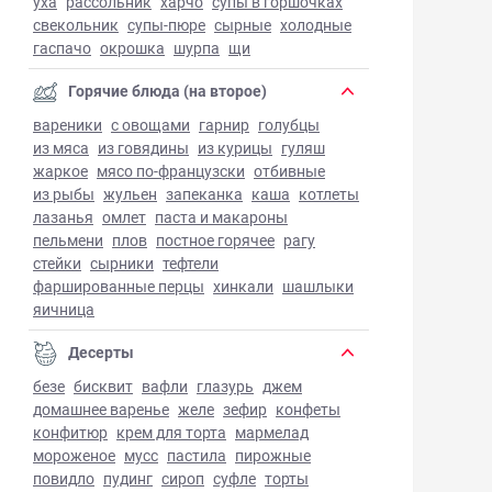
уха
рассольник
харчо
супы в горшочках
свекольник
супы-пюре
сырные
холодные
гаспачо
окрошка
шурпа
щи
Горячие блюда (на второе)
вареники
с овощами
гарнир
голубцы
из мяса
из говядины
из курицы
гуляш
жаркое
мясо по-французски
отбивные
из рыбы
жульен
запеканка
каша
котлеты
лазанья
омлет
паста и макароны
пельмени
плов
постное горячее
рагу
стейки
сырники
тефтели
фаршированные перцы
хинкали
шашлыки
яичница
Десерты
безе
бисквит
вафли
глазурь
джем
домашнее варенье
желе
зефир
конфеты
конфитюр
крем для торта
мармелад
мороженое
мусс
пастила
пирожные
повидло
пудинг
сироп
суфле
торты