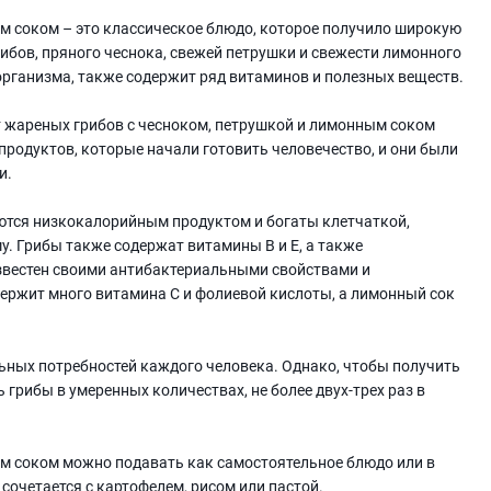
м соком – это классическое блюдо, которое получило широкую
бов, пряного чеснока, свежей петрушки и свежести лимонного
 организма, также содержит ряд витаминов и полезных веществ.
т жареных грибов с чесноком, петрушкой и лимонным соком
продуктов, которые начали готовить человечество, и они были
и.
яются низкокалорийным продуктом и богаты клетчаткой,
. Грибы также содержат витамины В и Е, а также
известен своими антибактериальными свойствами и
ержит много витамина С и фолиевой кислоты, а лимонный сок
ьных потребностей каждого человека. Однако, чтобы получить
грибы в умеренных количествах, не более двух-трех раз в
м соком можно подавать как самостоятельное блюдо или в
 сочетается с картофелем, рисом или пастой.