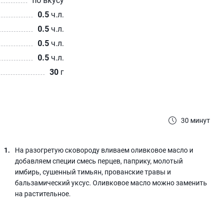
0.5
ч.л.
0.5
ч.л.
0.5
ч.л.
0.5
ч.л.
30
г
30 минут
На разогретую сковороду вливаем оливковое масло и
добавляем специи смесь перцев, паприку, молотый
имбирь, сушенный тимьян, прованские травы и
бальзамический уксус. Оливковое масло можно заменить
на растительное.