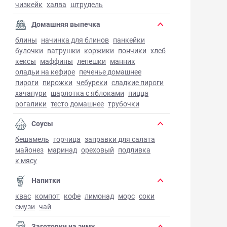
чизкейк
халва
штрудель
Домашняя выпечка
блины
начинка для блинов
панкейки
булочки
ватрушки
коржики
пончики
хлеб
кексы
маффины
лепешки
манник
оладьи на кефире
печенье домашнее
пироги
пирожки
чебуреки
сладкие пироги
хачапури
шарлотка с яблоками
пицца
рогалики
тесто домашнее
трубочки
Соусы
бешамель
горчица
заправки для салата
майонез
маринад
ореховый
подливка
к мясу
Напитки
квас
компот
кофе
лимонад
морс
соки
смузи
чай
Заготовки на зиму