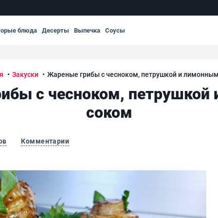
торые блюда
Десерты
Выпечка
Соусы
я
Закуски
Жареные грибы с чесноком, петрушкой и лимонны
ибы с чесноком, петрушкой
соком
ов
Комментарии
имонным соком
Жа