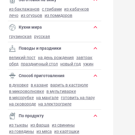
из баклажанов
с грибами
из кабачков
лечо
из огурцов
из помидоров
Кухни мира
грузинская
русская
Поводы и праздники
великий пост
на день рождения
завтрак
обед
праздничный стол
новый год
ужин
Способ приготовления
в духовке
в казане
варить в кастрюле
в микроволновке
в мультиварке
в мясорубке
на мангале
готовить на пару
на сковороде
на электрогриле
По продукту
из тыквы
из фарша
из свинины
из говядины
из мяса
из картошки