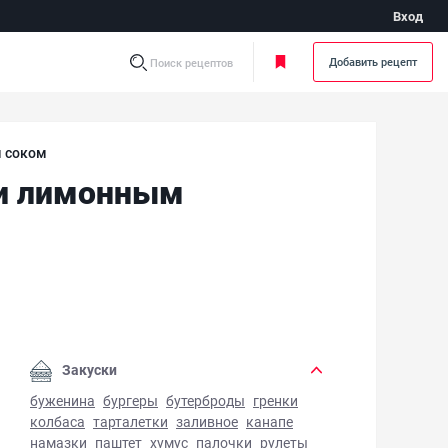
Вход
Добавить рецепт
Поиск рецептов
м соком
 и лимонным
реные грибы с чесноком, петрушкой и лимонным соком - ф
Закуски
буженина
бургеры
бутерброды
гренки
колбаса
тарталетки
заливное
канапе
намазки
паштет
хумус
палочки
рулеты