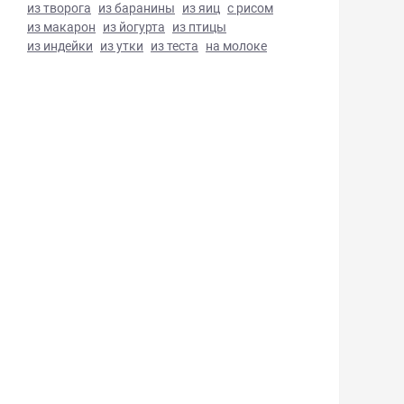
из творога
из баранины
из яиц
с рисом
из макарон
из йогурта
из птицы
из индейки
из утки
из теста
на молоке