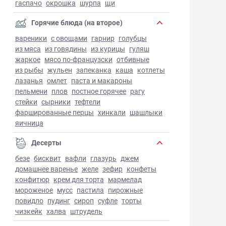
гаспачо
окрошка
шурпа
щи
Горячие блюда (на второе)
вареники
с овощами
гарнир
голубцы
из мяса
из говядины
из курицы
гуляш
жаркое
мясо по-французски
отбивные
из рыбы
жульен
запеканка
каша
котлеты
лазанья
омлет
паста и макароны
пельмени
плов
постное горячее
рагу
стейки
сырники
тефтели
фаршированные перцы
хинкали
шашлыки
яичница
Десерты
безе
бисквит
вафли
глазурь
джем
домашнее варенье
желе
зефир
конфеты
конфитюр
крем для торта
мармелад
мороженое
мусс
пастила
пирожные
повидло
пудинг
сироп
суфле
торты
чизкейк
халва
штрудель