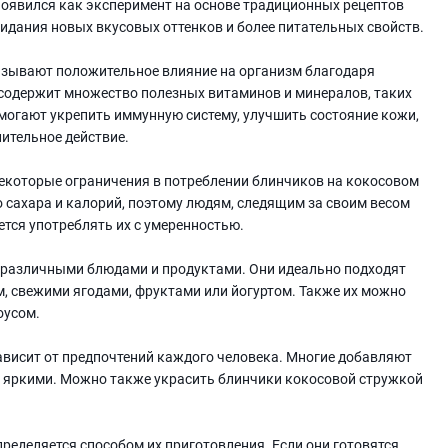
оявился как эксперимент на основе традиционных рецептов
идания новых вкусовых оттенков и более питательных свойств.
азывают положительное влияние на организм благодаря
 содержит множество полезных витаминов и минералов, таких
помогают укрепить иммунную систему, улучшить состояние кожи,
лительное действие.
 некоторые ограничения в потреблении блинчиков на кокосовом
 сахара и калорий, поэтому людям, следящим за своим весом
тся употреблять их с умеренностью.
 различными блюдами и продуктами. Они идеально подходят
м, свежими ягодами, фруктами или йогуртом. Также их можно
оусом.
ависит от предпочтений каждого человека. Многие добавляют
е яркими. Можно также украсить блинчики кокосовой стружкой
ределяется способом их приготовления. Если они готовятся