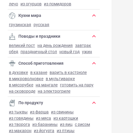
лечо
из огурцов
из помидоров
Кухни мира
грузинская
русская
Поводы и праздники
великий пост
на день рождения
завтрак
обед
праздничный стол
новый год
ужин
Способ приготовления
в духовке
в казане
варить в кастрюле
в микроволновке
в мультиварке
в мясорубке
на мангале
готовить на пару
на сковороде
на электрогриле
По продукту
из тыквы
из фарша
из свинины
из говядины
из мяса
из картошки
из творога
из баранины
из яиц
с рисом
из макарон
из йогурта
из птицы