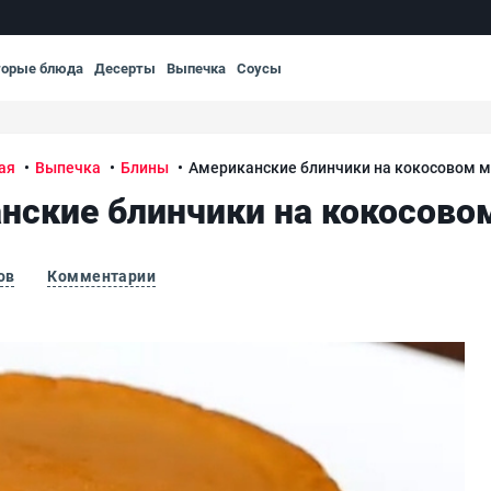
торые блюда
Десерты
Выпечка
Соусы
ая
Выпечка
Блины
Американские блинчики на кокосовом 
нские блинчики на кокосово
ов
Комментарии
ке
Ам