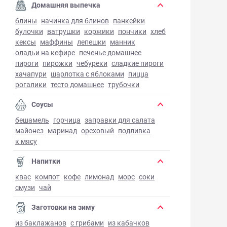
Домашняя выпечка
блины
начинка для блинов
панкейки
булочки
ватрушки
коржики
пончики
хлеб
кексы
маффины
лепешки
манник
оладьи на кефире
печенье домашнее
пироги
пирожки
чебуреки
сладкие пироги
хачапури
шарлотка с яблоками
пицца
рогалики
тесто домашнее
трубочки
Соусы
бешамель
горчица
заправки для салата
майонез
маринад
ореховый
подливка
к мясу
Напитки
квас
компот
кофе
лимонад
морс
соки
смузи
чай
Заготовки на зиму
из баклажанов
с грибами
из кабачков