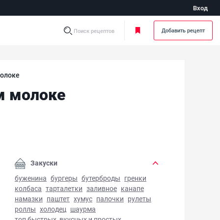
Вход
Добавить рецепт
Поиск рецептов
молоке
м молоке
ериканские блинчики на кокосовом молоке - фото готовог
Закуски
буженина
бургеры
бутерброды
гренки
колбаса
тарталетки
заливное
канапе
намазки
паштет
хумус
палочки
рулеты
роллы
холодец
шаурма
топ быстрых, вкусных и простых