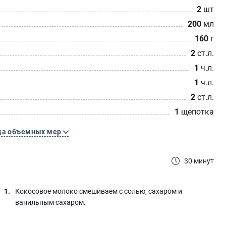
2
шт
200
мл
160
г
2
ст.л.
1
ч.л.
1
ч.л.
2
ст.л.
1
щепотка
ца объемных мер
30 минут
Кокосовое молоко смешиваем с солью, сахаром и
ванильным сахаром.