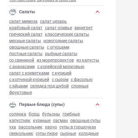
Салаты
салат мимоза
салат цезарь
крабовый салат
салат оливье
винегрет
греческий салат
классические салаты
мясные салаты
новогодние салаты
овощные салаты
с огурцами
постные салаты
рыбные салаты
со свининой
из морепродуктов
из капусты
с ананасами
с корейской морковью
салат с креветками
с курицей
с копченой курицей
с сыром
с фасолью
с яйцами
селедка под шубой
слоеные
фруктовые
Первые блюда (супы)
солянка
борщ
бульоны
грибные
капустняк
куриные
лагман
овощные супы
уха
рассольник
харчо
супы в горшочках
свекольник
супы-пюре
сырные
холодные