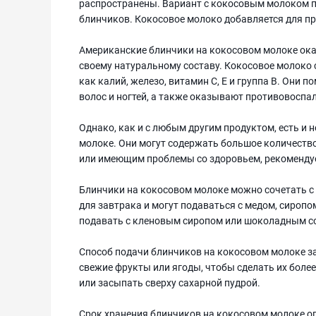
распространены. Вариант с кокосовым молоком п
блинчиков. Кокосовое молоко добавляется для пр
Американские блинчики на кокосовом молоке ок
своему натуральному составу. Кокосовое молоко
как калий, железо, витамин С, Е и группа В. Они 
волос и ногтей, а также оказывают противовоспа
Однако, как и с любым другим продуктом, есть и
молоке. Они могут содержать большое количество
или имеющим проблемы со здоровьем, рекомендуе
Блинчики на кокосовом молоке можно сочетать с
для завтрака и могут подаваться с медом, сиропо
подавать с кленовым сиропом или шоколадным с
Способ подачи блинчиков на кокосовом молоке з
свежие фрукты или ягоды, чтобы сделать их боле
или засыпать сверху сахарной пудрой.
Срок хранения блинчиков на кокосовом молоке оп