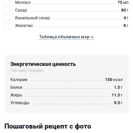
Молоко
75
мл
Сахар
80
г
Ванильный сахар
4
г
Желатин
8
г
Таблица объемных мер
Энергетическая ценность
*на одну порцию
Калории
150
ккал
Белки
1.5
г
Жиры
11.5
г
Углеводы
9.5
г
Пошаговый рецепт с фото