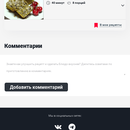
белок (курица, свинина, говядина, утка), овощи (свежие...
40
минут
8
порций
Ингредиенты:
Имбирь, Моллюски, Вино рисовое, Молотый белый перец
Советуем к вашему приготовлению очень ароматные, вкусные и
В мои рецепты
воздушные кексы с зеленым чаем. Такие кексы вы можете
приготовить к чаю, чтобы приятно удивить своих гостей. Если в
скором времени к вам придут гости, а у вас нет ничего к чаю, то
этот рецепт отлично подойдет для вас. Готовятся они из очень
Комментарии
бюджетных и доступных ингредиентов, которые вы можете...
Ингредиенты:
Яйцо куриное, Коричневый сахар, Молоко рисовое, Разрыхлитель,
Оставить комментарий
Гранола, Чай матча, Ванилин, Масло растительное
Добавить комментарий
Мы в социальных сетях: