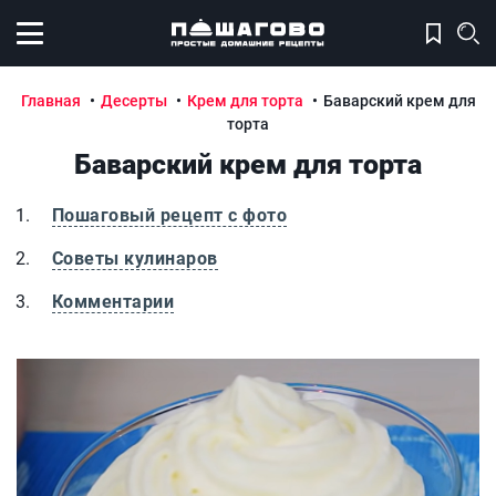
Открыть меню
Главная
Десерты
Крем для торта
Баварский крем для
торта
Баварский крем для торта
Пошаговый рецепт с фото
Советы кулинаров
Комментарии
Баварский крем для торта
Б