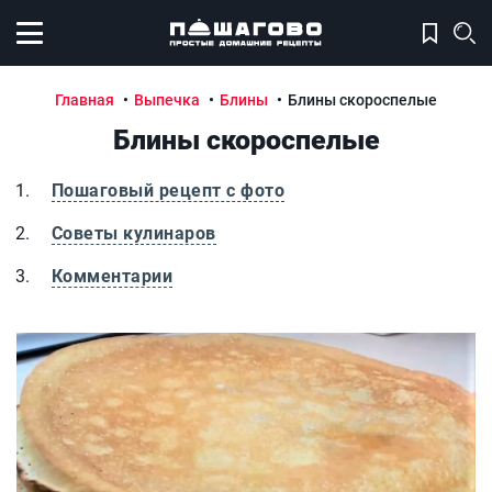
Открыть меню
Главная
Выпечка
Блины
Блины скороспелые
Блины скороспелые
Пошаговый рецепт с фото
Советы кулинаров
Комментарии
Блины скороспелые
Б