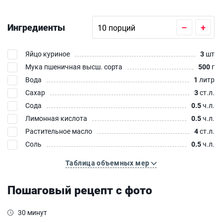
Ингредиенты
–
+
Яйцо куриное
3
шт
Мука пшеничная высш. сорта
500
г
Вода
1
литр
Сахар
3
ст.л.
Сода
0.5
ч.л.
Лимонная кислота
0.5
ч.л.
Растительное масло
4
ст.л.
Соль
0.5
ч.л.
Таблица объемных мер
Пошаговый рецепт с фото
30 минут