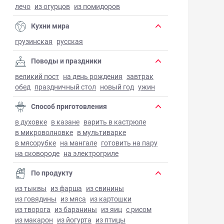
лечо
из огурцов
из помидоров
Кухни мира
грузинская
русская
Поводы и праздники
великий пост
на день рождения
завтрак
обед
праздничный стол
новый год
ужин
Способ приготовления
в духовке
в казане
варить в кастрюле
в микроволновке
в мультиварке
в мясорубке
на мангале
готовить на пару
на сковороде
на электрогриле
По продукту
из тыквы
из фарша
из свинины
из говядины
из мяса
из картошки
из творога
из баранины
из яиц
с рисом
из макарон
из йогурта
из птицы