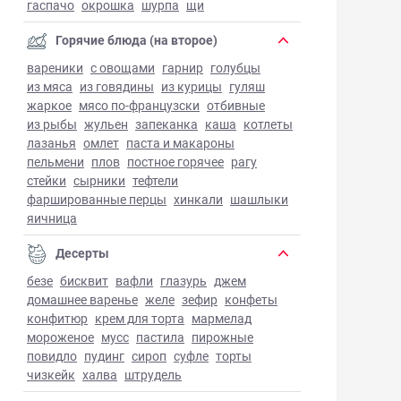
гаспачо
окрошка
шурпа
щи
Горячие блюда (на второе)
вареники
с овощами
гарнир
голубцы
из мяса
из говядины
из курицы
гуляш
жаркое
мясо по-французски
отбивные
из рыбы
жульен
запеканка
каша
котлеты
лазанья
омлет
паста и макароны
пельмени
плов
постное горячее
рагу
стейки
сырники
тефтели
фаршированные перцы
хинкали
шашлыки
яичница
Десерты
безе
бисквит
вафли
глазурь
джем
домашнее варенье
желе
зефир
конфеты
конфитюр
крем для торта
мармелад
мороженое
мусс
пастила
пирожные
повидло
пудинг
сироп
суфле
торты
чизкейк
халва
штрудель