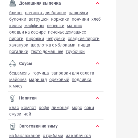
Домашняя выпечка
блины
начинка для блинов
панкейки
булочки
ватрушки
коржики
пончики
хлеб
кексы
маффины
лепешки
манник
оладьи на кефире
печенье домашнее
пироги
пирожки
чебуреки
сладкие пироги
хачапури
шарлотка с яблоками
пицца
рогалики
тесто домашнее
трубочки
Соусы
бешамель
горчица
заправки для салата
майонез
маринад
ореховый
подливка
к мясу
Напитки
квас
компот
кофе
лимонад
морс
соки
смузи
чай
Заготовки на зиму
из баклажанов
с грибами
из кабачков