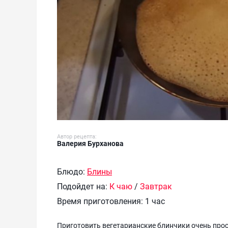
Автор рецепта:
Валерия Бурханова
Блюдо:
Блины
Подойдет на:
К чаю
/
Завтрак
Время приготовления:
1 час
Приготовить вегетарианские блинчики очень прост