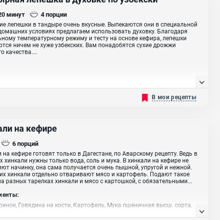
 20
минут
4
порции
ие лепешки в тандыре очень вкусные. Выпекаются они в специальной
 домашних условиях предлагаем использовать духовку. Благодаря
ному температурному режиму и тесту на основе кефира, лепешки
тся ничем не хуже узбекских. Вам понадобятся сухие дрожжи
о качества....
В мои рецепты
али на кефире
6
порций
 на кефире готовят только в Дагестане, по Аварскому рецепту. Ведь в
 хинкали нужны только вода, соль и мука. В хинкали на кефире не
ют начинку, она сама получается очень пышной, упругой и нежной.
их хинкали отдельно отваривают мясо и картофель. Подают такое
а разных тарелках хинкали и мясо с картошкой, с обязательными...
иенты:
риное, Говядина на кости, Картофель, Мука пшеничная высш. сорта,
Сода, Помидоры, Чеснок, Сметана, Масло растительное