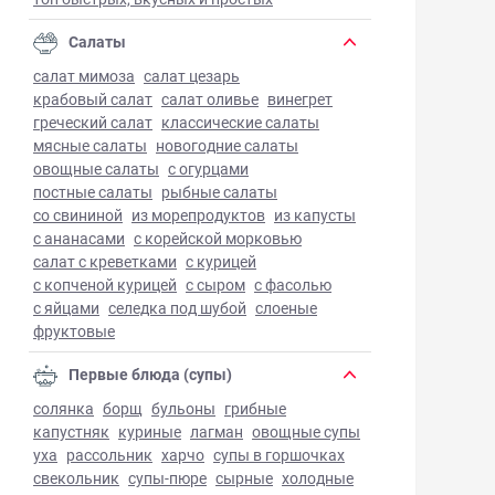
Салаты
салат мимоза
салат цезарь
крабовый салат
салат оливье
винегрет
греческий салат
классические салаты
мясные салаты
новогодние салаты
овощные салаты
с огурцами
постные салаты
рыбные салаты
со свининой
из морепродуктов
из капусты
с ананасами
с корейской морковью
салат с креветками
с курицей
с копченой курицей
с сыром
с фасолью
с яйцами
селедка под шубой
слоеные
фруктовые
Первые блюда (супы)
солянка
борщ
бульоны
грибные
капустняк
куриные
лагман
овощные супы
уха
рассольник
харчо
супы в горшочках
свекольник
супы-пюре
сырные
холодные