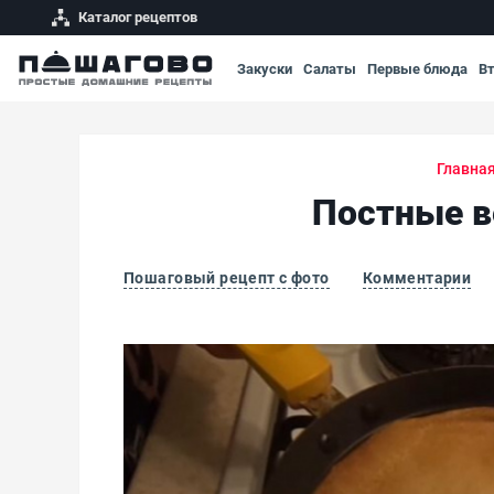
Каталог рецептов
Закуски
Салаты
Первые блюда
В
Главна
Постные в
Пошаговый рецепт с фото
Комментарии
Постные вегетарианские блины на кефире б