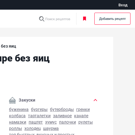
Вход
Добавить рецепт
Поиск рецептов
 без яиц
ре без яиц
тные вегетарианские блины на кефире без яиц - фото гот
Закуски
буженина
бургеры
бутерброды
гренки
колбаса
тарталетки
заливное
канапе
намазки
паштет
хумус
палочки
рулеты
роллы
холодец
шаурма
топ быстрых, вкусных и простых