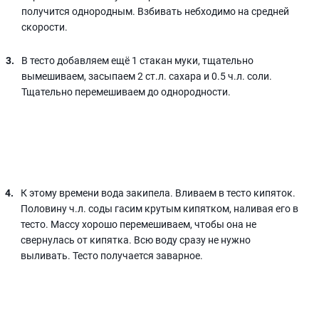
получится однородным. Взбивать небходимо на средней
скорости.
В тесто добавляем ещё 1 стакан муки, тщательно
вымешиваем, засыпаем 2 ст.л. сахара и 0.5 ч.л. соли.
Тщательно перемешиваем до однородности.
К этому времени вода закипела. Вливаем в тесто кипяток.
Половину ч.л. соды гасим крутым кипятком, наливая его в
тесто. Массу хорошо перемешиваем, чтобы она не
свернулась от кипятка. Всю воду сразу не нужно
выливать. Тесто получается заварное.