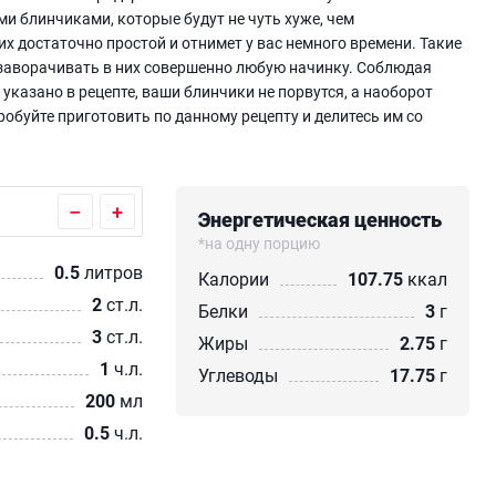
ми блинчиками, которые будут не чуть хуже, чем
х достаточно простой и отнимет у вас немного времени. Такие
 заворачивать в них совершенно любую начинку. Соблюдая
указано в рецепте, ваши блинчики не порвутся, а наоборот
буйте приготовить по данному рецепту и делитесь им со
–
+
Энергетическая ценность
*на одну порцию
0.5
литров
Калории
107.75
ккал
2
ст.л.
Белки
3
г
3
ст.л.
Жиры
2.75
г
1
ч.л.
Углеводы
17.75
г
200
мл
0.5
ч.л.