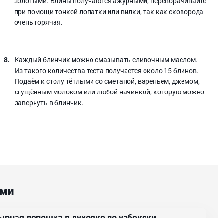
золотыми. Блины получаются ажурными, переворачивайте
при помощи тонкой лопатки или вилки, так как сковорода
очень горячая.
Каждый блинчик можно смазывать сливочным маслом.
Из такого количества теста получается около 15 блинов.
Подаём к столу тёплыми со сметаной, вареньем, джемом,
сгущённым молоком или любой начинкой, которую можно
завернуть в блинчик.
ами
ырная лепешка в духовке по узбекски