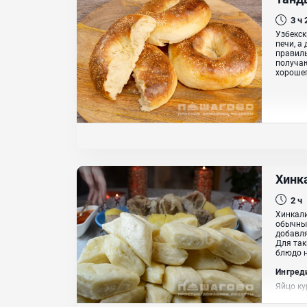
3 ч
Узбекск
печи, а
правиль
получаю
хорошег
Хинк
2 ч
Хинкали
обычных
добавля
Для так
блюдо н
Ингред
Яйцо ку
Кефир, 