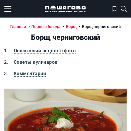
Открыть меню
Главная
Первые блюда
Борщ
Борщ черниговский
Борщ черниговский
Пошаговый рецепт с фото
Советы кулинаров
Комментарии
Борщ черниговский
Б