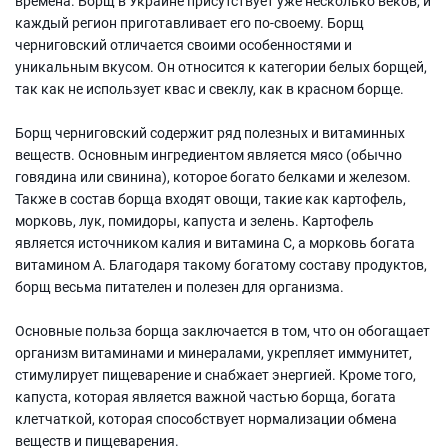
времена. Борщ в Украине присутствует уже несколько веков, и
каждый регион приготавливает его по-своему. Борщ
черниговский отличается своими особенностями и
уникальным вкусом. Он относится к категории белых борщей,
так как не использует квас и свеклу, как в красном борще.
Борщ черниговский содержит ряд полезных и витаминных
веществ. Основным ингредиентом является мясо (обычно
говядина или свинина), которое богато белками и железом.
Также в состав борща входят овощи, такие как картофель,
морковь, лук, помидоры, капуста и зелень. Картофель
является источником калия и витамина С, а морковь богата
витамином А. Благодаря такому богатому составу продуктов,
борщ весьма питателен и полезен для организма.
Основные польза борща заключается в том, что он обогащает
организм витаминами и минералами, укрепляет иммунитет,
стимулирует пищеварение и снабжает энергией. Кроме того,
капуста, которая является важной частью борща, богата
клетчаткой, которая способствует нормализации обмена
веществ и пищеварения.