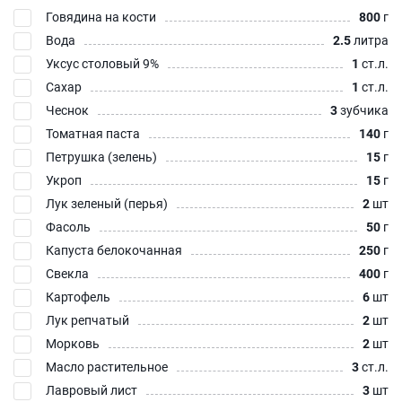
Говядина на кости
800
г
Вода
2.5
литра
Уксус столовый 9%
1
ст.л.
Сахар
1
ст.л.
Чеснок
3
зубчика
Томатная паста
140
г
Петрушка (зелень)
15
г
Укроп
15
г
Лук зеленый (перья)
2
шт
Фасоль
50
г
Капуста белокочанная
250
г
Свекла
400
г
Картофель
6
шт
Лук репчатый
2
шт
Морковь
2
шт
Масло растительное
3
ст.л.
Лавровый лист
3
шт