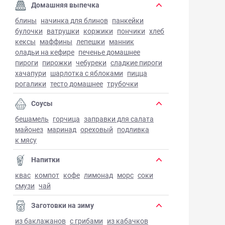
Домашняя выпечка
блины
начинка для блинов
панкейки
булочки
ватрушки
коржики
пончики
хлеб
кексы
маффины
лепешки
манник
оладьи на кефире
печенье домашнее
пироги
пирожки
чебуреки
сладкие пироги
хачапури
шарлотка с яблоками
пицца
рогалики
тесто домашнее
трубочки
Соусы
бешамель
горчица
заправки для салата
майонез
маринад
ореховый
подливка
к мясу
Напитки
квас
компот
кофе
лимонад
морс
соки
смузи
чай
Заготовки на зиму
из баклажанов
с грибами
из кабачков