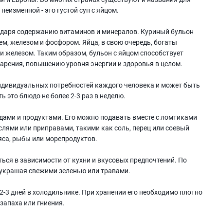
неизменной - это густой суп с яйцом.
годаря содержанию витаминов и минералов. Куриный бульон
м, железом и фосфором. Яйца, в свою очередь, богаты
 и железом. Таким образом, бульон с яйцом способствует
рения, повышению уровня энергии и здоровья в целом.
индивидуальных потребностей каждого человека и может быть
 это блюдо не более 2-3 раз в неделю.
юдами и продуктами. Его можно подавать вместе с ломтиками
лями или приправами, такими как соль, перец или соевый
яса, рыбы или морепродуктов.
ься в зависимости от кухни и вкусовых предпочтений. По
, украшая свежими зеленью или травами.
2-3 дней в холодильнике. При хранении его необходимо плотно
запаха или гниения.