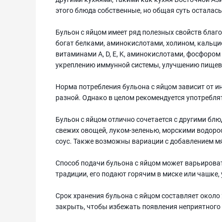
этого блюда собственные, но общая суть осталась 
Бульон с яйцом имеет ряд полезных свойств бла
богат белками, аминокислотами, холином, кальцие
витаминами А, D, E, K, аминокислотами, фосфором
укреплению иммунной системы, улучшению пищева
Норма потребления бульона с яйцом зависит от 
разной. Однако в целом рекомендуется употреблять
Бульон с яйцом отлично сочетается с другими бл
свежих овощей, луком-зеленью, морскими водорос
соус. Также возможны вариации с добавлением м
Способ подачи бульона с яйцом может варьироват
традиции, его подают горячим в миске или чашке
Срок хранения бульона с яйцом составляет около 
закрыть, чтобы избежать появления неприятного 