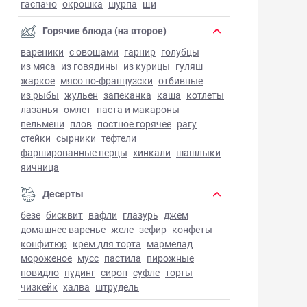
гаспачо
окрошка
шурпа
щи
Горячие блюда (на второе)
вареники
с овощами
гарнир
голубцы
из мяса
из говядины
из курицы
гуляш
жаркое
мясо по-французски
отбивные
из рыбы
жульен
запеканка
каша
котлеты
лазанья
омлет
паста и макароны
пельмени
плов
постное горячее
рагу
стейки
сырники
тефтели
фаршированные перцы
хинкали
шашлыки
яичница
Десерты
безе
бисквит
вафли
глазурь
джем
домашнее варенье
желе
зефир
конфеты
конфитюр
крем для торта
мармелад
мороженое
мусс
пастила
пирожные
повидло
пудинг
сироп
суфле
торты
чизкейк
халва
штрудель