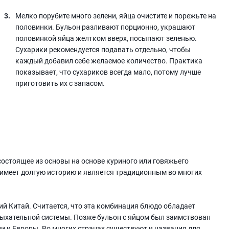
Мелко порубите много зелени, яйца очистите и порежьте на
половинки. Бульон разливают порционно, украшают
половинкой яйца желтком вверх, посыпают зеленью.
Сухарики рекомендуется подавать отдельно, чтобы
каждый добавил себе желаемое количество. Практика
показывает, что сухариков всегда мало, потому лучше
приготовить их с запасом.
 состоящее из основы на основе куриного или говяжьего
 имеет долгую историю и является традиционным во многих
ий Китай. Считается, что эта комбинация блюдо обладает
дыхательной системы. Позже бульон с яйцом был заимствован
и и Европы. Во многих странах существуют и названия для