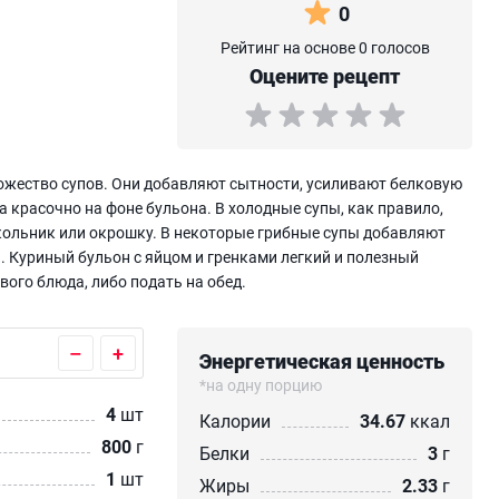
0
Рейтинг на основе 0 голосов
Оцените рецепт
ожество супов. Они добавляют сытности, усиливают белковую
 красочно на фоне бульона. В холодные супы, как правило,
кольник или окрошку. В некоторые грибные супы добавляют
. Куриный бульон с яйцом и гренками легкий и полезный
ого блюда, либо подать на обед.
–
+
Энергетическая ценность
*на одну порцию
4
шт
Калории
34.67
ккал
800
г
Белки
3
г
1
шт
Жиры
2.33
г