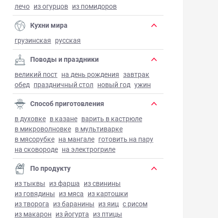
лечо
из огурцов
из помидоров
Кухни мира
грузинская
русская
Поводы и праздники
великий пост
на день рождения
завтрак
обед
праздничный стол
новый год
ужин
Способ приготовления
в духовке
в казане
варить в кастрюле
в микроволновке
в мультиварке
в мясорубке
на мангале
готовить на пару
на сковороде
на электрогриле
По продукту
из тыквы
из фарша
из свинины
из говядины
из мяса
из картошки
из творога
из баранины
из яиц
с рисом
из макарон
из йогурта
из птицы