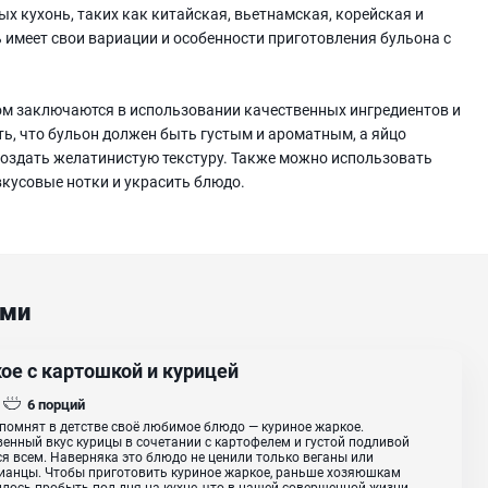
х кухонь, таких как китайская, вьетнамская, корейская и
 имеет свои вариации и особенности приготовления бульона с
ом заключаются в использовании качественных ингредиентов и
ь, что бульон должен быть густым и ароматным, а яйцо
создать желатинистую текстуру. Также можно использовать
кусовые нотки и украсить блюдо.
ами
ое с картошкой и курицей
6
порций
помнят в детстве своё любимое блюдо — куриное жаркое.
енный вкус курицы в сочетании с картофелем и густой подливой
я всем. Наверняка это блюдо не ценили только веганы или
ианцы. Чтобы приготовить куриное жаркое, раньше хозяюшкам
лось пробыть пол дня на кухне, что в нашей совершенной жизни