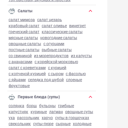
Салаты
салат мимоза
салат цезарь
крабовый салат
салат оливье
винегрет
греческий салат
классические салаты
мясные салаты
новогодние салаты
овощные салаты
с огурцами
постные салаты
рыбные салаты
со свининой
из морепродуктов
из капусты
с ананасами
с корейской морковью
салат с креветками
с курицей
с копченой курицей
с сыром
с фасолью
с яйцами
селедка под шубой
слоеные
фруктовые
Первые блюда (супы)
солянка
борщ
бульоны
грибные
капустняк
куриные
лагман
овощные супы
уха
рассольник
харчо
супы в горшочках
свекольник
супы-пюре
сырные
холодные