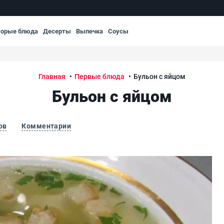
торые блюда
Десерты
Выпечка
Соусы
Главная
Первые блюда
Бульон с яйцом
Бульон с яйцом
ов
Комментарии
Бул