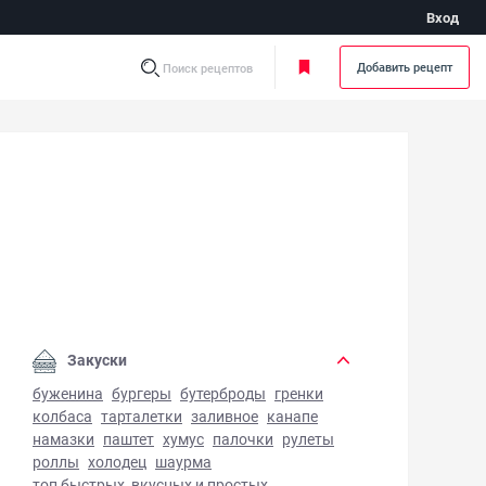
Вход
Добавить рецепт
Поиск рецептов
ьон с яйцом - фото готового блюда
Закуски
буженина
бургеры
бутерброды
гренки
колбаса
тарталетки
заливное
канапе
намазки
паштет
хумус
палочки
рулеты
роллы
холодец
шаурма
топ быстрых, вкусных и простых