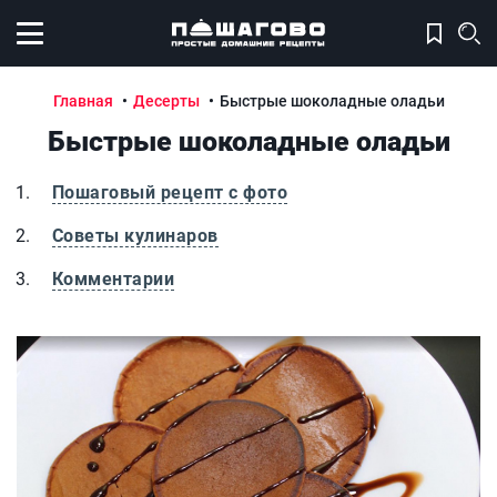
Открыть меню
Главная
Десерты
Быстрые шоколадные оладьи
Быстрые шоколадные оладьи
Пошаговый рецепт с фото
Советы кулинаров
Комментарии
Быстрые шоколадные оладьи
Б