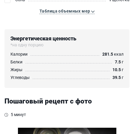
Таблица объемных мер
Энергетическая ценность
*на одну порцию
Калории
281.5
ккал
Белки
7.5
г
Жиры
10.5
г
Углеводы
39.5
г
Пошаговый рецепт с фото
5 минут