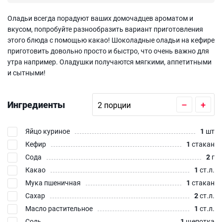
Оладьи всегда порадуют ваших домочадцев ароматом и
вкусом, попробуйте разнообразить вариант приготовления
этого блюда с помощью какао! Шоколадные оладьи на кефире
приготовить довольно просто и быстро, что очень важно для
утра например. Оладушки получаются мягкими, аппетитными
и сытными!
Ингредиенты
–
+
Яйцо куриное
1
шт
Кефир
1
стакан
Сода
2
г
Какао
1
ст.л.
Мука пшеничная
1
стакан
Сахар
2
ст.л.
Масло растительное
1
ст.л.
Соль
1
щепотка