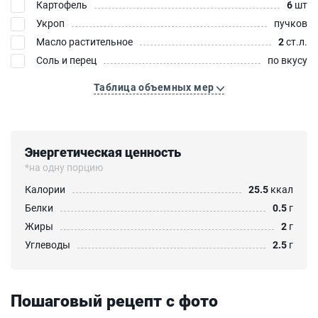
Картофель
6
шт
Укроп
пучков
Масло растительное
2
ст.л.
Соль и перец
по вкусу
Таблица объемных мер
Энергетическая ценность
*на одну порцию
Калории
25.5
ккал
Белки
0.5
г
Жиры
2
г
Углеводы
2.5
г
Пошаговый рецепт с фото