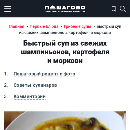
Открыть меню
Главная
Первые блюда
Грибные супы
Быстрый суп
из свежих шампиньонов, картофеля и моркови
Быстрый суп из свежих
шампиньонов, картофеля
и моркови
Пошаговый рецепт с фото
Советы кулинаров
Комментарии
Быстрый суп из свежих шампиньонов, картофеля и морк
Б