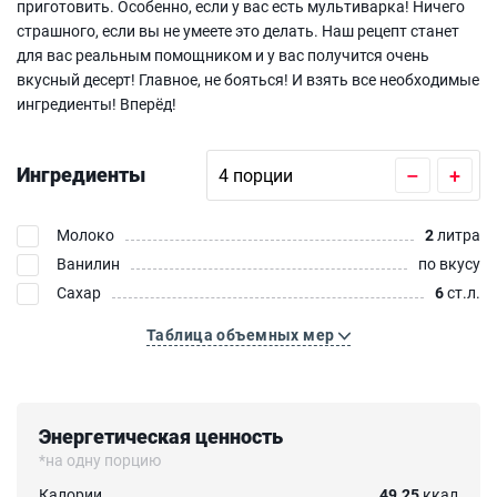
приготовить. Особенно, если у вас есть мультиварка! Ничего
страшного, если вы не умеете это делать. Наш рецепт станет
для вас реальным помощником и у вас получится очень
вкусный десерт! Главное, не бояться! И взять все необходимые
ингредиенты! Вперёд!
Ингредиенты
–
+
Молоко
2
литра
Ванилин
по вкусу
Сахар
6
ст.л.
Таблица объемных мер
Энергетическая ценность
*на одну порцию
Калории
49.25
ккал