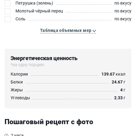
Петрушка (зелень)
по вкусу
Молотый чёрный перец
по вкусу
Соль
по вкусу
Таблица объемных мер
Энергетическая ценность
*на одну порцию
Калории
139.67
ккал
Белки
24.67
г
Жиры
4
г
Углеводы
2.33
г
Пошаговый рецепт с фото
2 часа