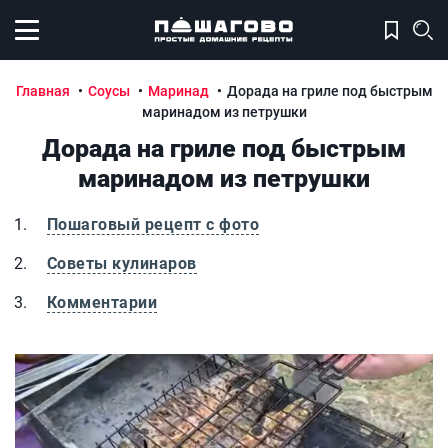
Открыть меню
Главная
Соусы
Маринад
Дорада на гриле под быстрым
маринадом из петрушки
Дорада на гриле под быстрым
маринадом из петрушки
Пошаговый рецепт с фото
Советы кулинаров
Комментарии
Дорада на гриле под быстрым маринадом из петрушки
Д