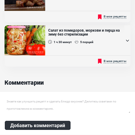
Нежнейшее блюдо на основе морских гребешков и бекона
В мои рецепты
позволит вам почувствовать себя на пляже и окунуться в
морской бриз! Японцы предпочитают употреблять гребешок в
сыром виде, предварительно замариновав его. Жареные
Салат из помидоров, моркови и перца на
гребешки на гриле вызывают ещё больший интерес у любителей
зиму без стерилизации
морепродуктов. Одно дело готовить их в домашних условиях на
сковороде или запекать...
1 ч 30
минут
5
порций
Ингредиенты:
Гребешок, Бекон, Соус терияки, Специи
Советуем к вашему приготовлению салат из помидоров, моркови
В мои рецепты
и болгарского перца на зиму без стерилизации. Приготовить его
вы можете в качестве заготовки на зиму, ведь овощи зимой стоят
намного дороже, чем в сезон. Подавать к столу его можно с
абсолютно любым гарниром или мясом. Такая заготовка легко и
Комментарии
просто готовится в домашних условиях. Для её приготовления...
Ингредиенты:
Капуста белокочанная, Морковь , Лук репчатый, Болгарский
Оставить комментарий
перец, Помидоры, Сахар, Уксус столовый 9%, Масло растительное
Добавить комментарий