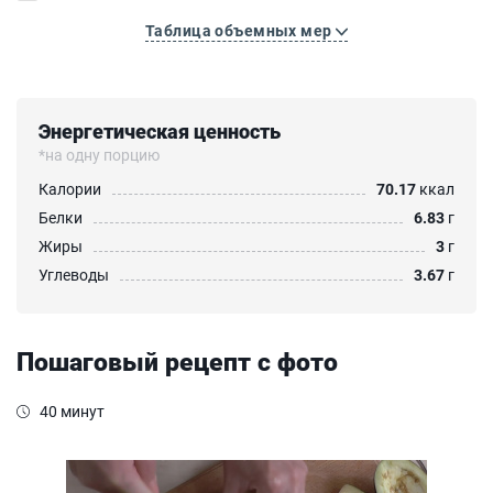
Таблица объемных мер
Энергетическая ценность
*на одну порцию
Калории
70.17
ккал
Белки
6.83
г
Жиры
3
г
Углеводы
3.67
г
Пошаговый рецепт с фото
40 минут