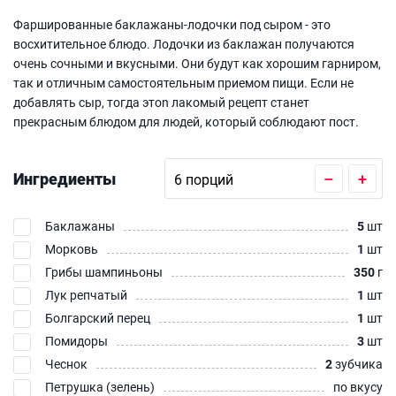
Фаршированные баклажаны-лодочки под сыром - это
восхитительное блюдо. Лодочки из баклажан получаются
очень сочными и вкусными. Они будут как хорошим гарниром,
так и отличным самостоятельным приемом пищи. Если не
добавлять сыр, тогда этоn лакомый рецепт станет
прекрасным блюдом для людей, который соблюдают пост.
Ингредиенты
–
+
Баклажаны
5
шт
Морковь
1
шт
Грибы шампиньоны
350
г
Лук репчатый
1
шт
Болгарский перец
1
шт
Помидоры
3
шт
Чеснок
2
зубчика
Петрушка (зелень)
по вкусу