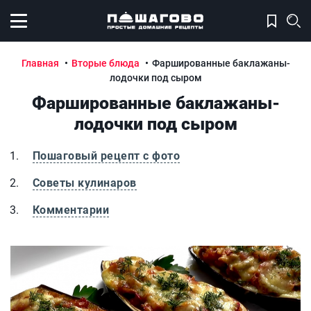
Открыть меню
Главная
Вторые блюда
Фаршированные баклажаны-
лодочки под сыром
Фаршированные баклажаны-
лодочки под сыром
Пошаговый рецепт с фото
Советы кулинаров
Комментарии
Фаршированные баклажаны-лодочки под сыром
Ф