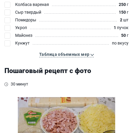
Колбаса вареная
250
г
Сыр твердый
150
г
Помидоры
2
шт
Укроп
1
пучок
Майонез
50
г
Кунжут
по вкусу
Таблица объемных мер
Пошаговый рецепт с фото
30 минут