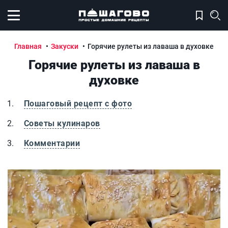
Открыть меню
Главная
Закуски
Горячие рулеты из лаваша в духовке
Горячие рулеты из лаваша в
духовке
Пошаговый рецепт с фото
Советы кулинаров
Комментарии
Горячие рулеты из лаваша в духовке
Г