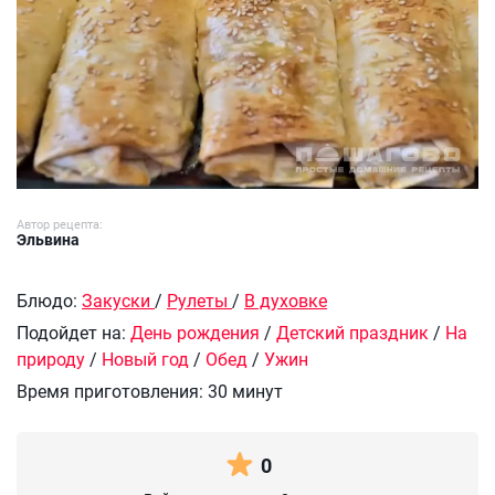
Автор рецепта:
Эльвина
Блюдо:
Закуски
/
Рулеты
/
В духовке
Подойдет на:
День рождения
/
Детский праздник
/
На
природу
/
Новый год
/
Обед
/
Ужин
Время приготовления:
30 минут
0