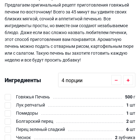
Предлагаем оригинальный рецепт приготовления говяжьей
печени по-восточному! Всего за 45 минут вы удивите своих
близких мягкой, сочной и аппетитной печенью. Все
ингредиенты просты, но вместе они создают незабываемое
блюдо. Даже если вас сложно назвать любителем печенки,
этот способ приготовления вам понравится. Ароматную
печень можно подать с отварным рисом, картофельным пюре
или с салатом. Такую печень вы захотите готовить каждую
неделю и все будут просить добавку!
Ингредиенты
–
+
Говяжья Печень
500
г
Лук репчатый
1
шт
Помидоры
1
шт
Болгарский перец
2
шт
Перец зеленый сладкий
6
шт
Чеснок
2
зубчика