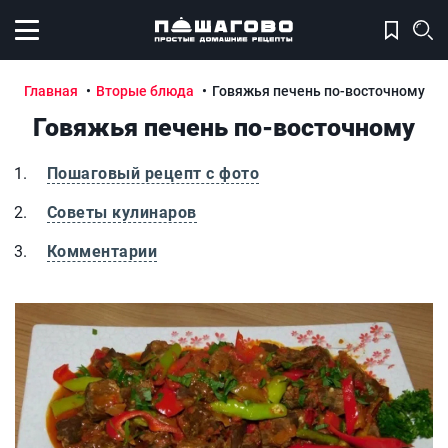
Открыть меню
Главная
Вторые блюда
Говяжья печень по-восточному
Говяжья печень по-восточному
Пошаговый рецепт с фото
Советы кулинаров
Комментарии
Говяжья печень по-восточному
Г