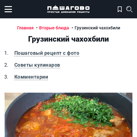
Открыть меню
Главная
Вторые блюда
Грузинский чахохбили
Грузинский чахохбили
Пошаговый рецепт с фото
Советы кулинаров
Комментарии
Грузинский чахохбили
Г