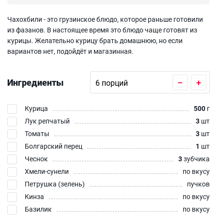
Чахохбили - это грузинское блюдо, которое раньше готовили
из фазанов. В настоящее время это блюдо чаще готовят из
курицы. Желательно курицу брать домашнюю, но если
вариантов нет, подойдёт и магазинная.
Ингредиенты
–
+
Курица
500
г
Лук репчатый
3
шт
Томаты
3
шт
Болгарский перец
1
шт
Чеснок
3
зубчика
Хмели-сунели
по вкусу
Петрушка (зелень)
пучков
Кинза
по вкусу
Базилик
по вкусу