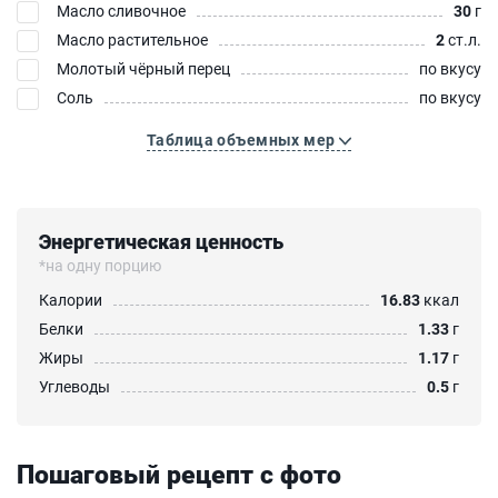
Масло сливочное
30
г
Масло растительное
2
ст.л.
Молотый чёрный перец
по вкусу
Соль
по вкусу
Таблица объемных мер
Энергетическая ценность
*на одну порцию
Калории
16.83
ккал
Белки
1.33
г
Жиры
1.17
г
Углеводы
0.5
г
Пошаговый рецепт с фото