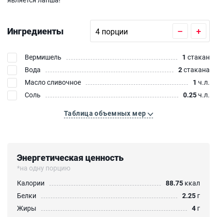
Ингредиенты
–
+
Вермишель
1
стакан
Вода
2
стакана
Масло сливочное
1
ч.л.
Соль
0.25
ч.л.
Таблица объемных мер
Энергетическая ценность
*на одну порцию
Калории
88.75
ккал
Белки
2.25
г
Жиры
4
г