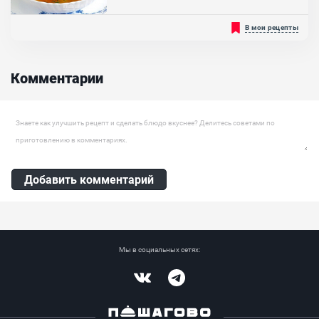
Картофель, Лук репчатый, Батон, Специи, Зелень
Никогда не пробовали разновидность щей с перловкой? Тогда
В мои рецепты
делюсь с вами замечательным рецептом его приготовления.
Кстати, такие щи являются популярным блюдом на урале, что
даже прописано в названии блюда. Такая разновидность очень
интересная. Первое блюдо может быть в рационе питания
Комментарии
любого человека и особенно того, что любит свинину. Для
противников...
Оставить комментарий
Добавить комментарий
Мы в социальных сетях:
Vkontakte
Telegram