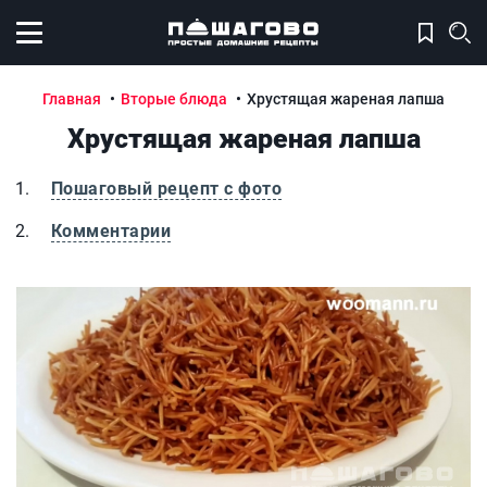
Открыть меню
Главная
Вторые блюда
Хрустящая жареная лапша
Хрустящая жареная лапша
Пошаговый рецепт с фото
Комментарии
Хрустящая жареная лапша
Х