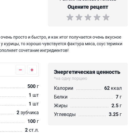
Оцените рецепт
очень просто и быстро, и как итог получается очень вкусное
у курицы, то хорошо чувствуется фактура мяса, соус терияки
ополняет сочетание ингредиентов!
–
+
Энергетическая ценность
*на одну порцию
500
г
Калории
62
ккал
1
шт
Белки
7
г
1
шт
Жиры
2.5
г
2
зубчика
Углеводы
3.25
г
100
г
2
ст.л.