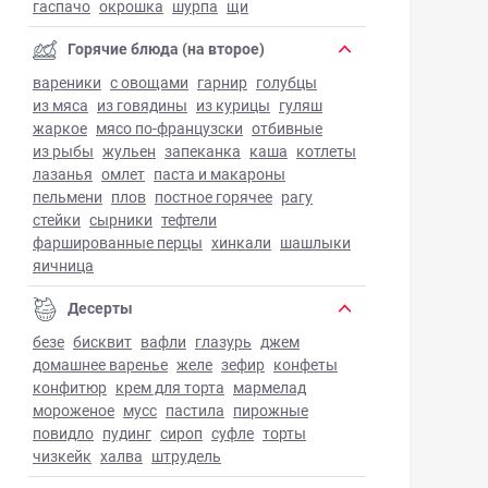
гаспачо
окрошка
шурпа
щи
Горячие блюда (на второе)
вареники
с овощами
гарнир
голубцы
из мяса
из говядины
из курицы
гуляш
жаркое
мясо по-французски
отбивные
из рыбы
жульен
запеканка
каша
котлеты
лазанья
омлет
паста и макароны
пельмени
плов
постное горячее
рагу
стейки
сырники
тефтели
фаршированные перцы
хинкали
шашлыки
яичница
Десерты
безе
бисквит
вафли
глазурь
джем
домашнее варенье
желе
зефир
конфеты
конфитюр
крем для торта
мармелад
мороженое
мусс
пастила
пирожные
повидло
пудинг
сироп
суфле
торты
чизкейк
халва
штрудель