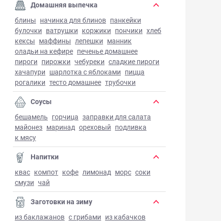
Домашняя выпечка
блины
начинка для блинов
панкейки
булочки
ватрушки
коржики
пончики
хлеб
кексы
маффины
лепешки
манник
оладьи на кефире
печенье домашнее
пироги
пирожки
чебуреки
сладкие пироги
хачапури
шарлотка с яблоками
пицца
рогалики
тесто домашнее
трубочки
Соусы
бешамель
горчица
заправки для салата
майонез
маринад
ореховый
подливка
к мясу
Напитки
квас
компот
кофе
лимонад
морс
соки
смузи
чай
Заготовки на зиму
из баклажанов
с грибами
из кабачков