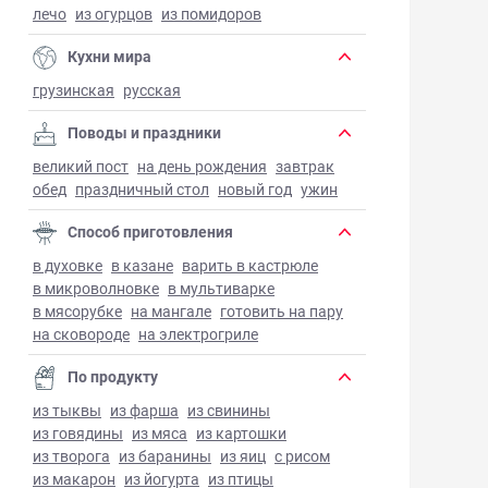
лечо
из огурцов
из помидоров
Кухни мира
грузинская
русская
Поводы и праздники
великий пост
на день рождения
завтрак
обед
праздничный стол
новый год
ужин
Способ приготовления
в духовке
в казане
варить в кастрюле
в микроволновке
в мультиварке
в мясорубке
на мангале
готовить на пару
на сковороде
на электрогриле
По продукту
из тыквы
из фарша
из свинины
из говядины
из мяса
из картошки
из творога
из баранины
из яиц
с рисом
из макарон
из йогурта
из птицы