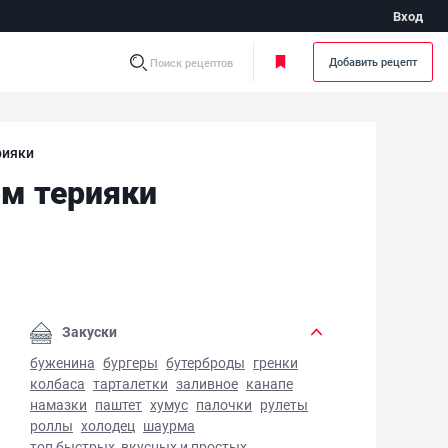
Вход
Добавить рецепт
Поиск рецептов
рияки
ом терияки
ейка с овощами, кунжутом и соусом терияки - фото готов
Закуски
буженина
бургеры
бутерброды
гренки
колбаса
тарталетки
заливное
канапе
намазки
паштет
хумус
палочки
рулеты
роллы
холодец
шаурма
топ быстрых, вкусных и простых