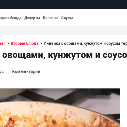
торые блюда
Десерты
Выпечка
Соусы
ная
Вторые блюда
Индейка с овощами, кунжутом и соусом те
 овощами, кунжутом и соус
ов
Комментарии
ияки
Инд