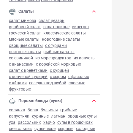
Салаты
салат мимоза
салат цезарь
крабовый салат
салат оливье
винегрет
греческий салат
классические салаты
мясные салаты
новогодние салаты
овощные салаты
с огурцами
постные салаты
рыбные салаты
со свининой
из морепродуктов
из капусты
с ананасами
с корейской морковью
салат с креветками
с курицей
с копченой курицей
с сыром
с фасолью
с яйцами
селедка под шубой
слоеные
фруктовые
Первые блюда (супы)
солянка
борщ
бульоны
грибные
капустняк
куриные
лагман
овощные супы
уха
рассольник
харчо
супы в горшочках
свекольник
супы-пюре
сырные
холодные