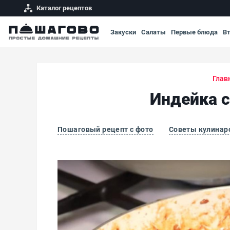
Каталог рецептов
Закуски
Салаты
Первые блюда
В
Глав
Индейка с
Пошаговый рецепт с фото
Советы кулинар
Индейка с овощами, кунжутом и соусом тер