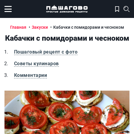
Открыть меню
Главная
Закуски
Кабачки с помидорами и чесноком
Кабачки с помидорами и чесноком
Пошаговый рецепт с фото
Советы кулинаров
Комментарии
Кабачки с помидорами и чесноком
К