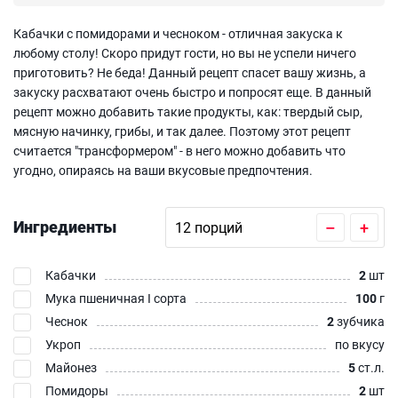
Кабачки с помидорами и чесноком - отличная закуска к
любому столу! Скоро придут гости, но вы не успели ничего
приготовить? Не беда! Данный рецепт спасет вашу жизнь, а
закуску расхватают очень быстро и попросят еще. В данный
рецепт можно добавить такие продукты, как: твердый сыр,
мясную начинку, грибы, и так далее. Поэтому этот рецепт
считается "трансформером" - в него можно добавить что
угодно, опираясь на ваши вкусовые предпочтения.
Ингредиенты
–
+
Кабачки
2
шт
Мука пшеничная I сорта
100
г
Чеснок
2
зубчика
Укроп
по вкусу
Майонез
5
ст.л.
Помидоры
2
шт