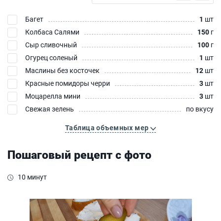
Багет
1
шт
Колбаса Салями
150
г
Сыр сливочный
100
г
Огурец соленый
1
шт
Маслины без косточек
12
шт
Красные помидоры черри
3
шт
Моцарелла мини
3
шт
Свежая зелень
по вкусу
Таблица объемных мер
Пошаговый рецепт с фото
10 минут