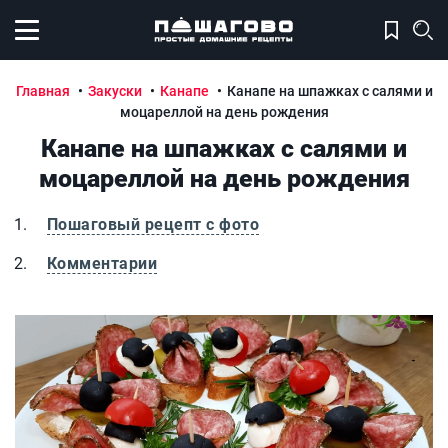
Открыть меню
Главная
Закуски
Канапе
Канапе на шпажках с салями и
моцареллой на день рождения
Канапе на шпажках с салями и
моцареллой на день рождения
Пошаговый рецепт с фото
Комментарии
Канапе на шпажках с салями и моцареллой на день рож
К