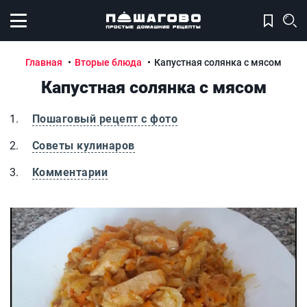
Открыть меню
Главная
Вторые блюда
Капустная солянка с мясом
Капустная солянка с мясом
Пошаговый рецепт с фото
Советы кулинаров
Комментарии
Капустная солянка с мясом
К