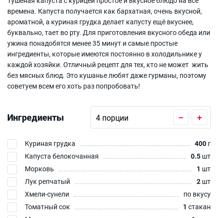
Тушеная капуста с курицей простое и вкусное блюдо на все
времена. Капуста получается как бархатная, очень вкусной,
ароматной, а куриная грудка делает капусту ещё вкуснее,
буквально, тает во рту. Для приготовления вкусного обеда или
ужина понадобятся менее 35 минут и самые простые
ингредиенты, которые имеются постоянно в холодильнике у
каждой хозяйки. Отличный рецепт для тех, кто не может жить
без мясных блюд. Это кушанье любят даже гурманы, поэтому
советуем всем его хоть раз попробовать!
Ингредиенты
–
+
Куриная грудка
400
г
Капуста белокочанная
0.5
шт
Морковь
1
шт
Лук репчатый
2
шт
Хмели-сунели
по вкусу
Томатный сок
1
стакан