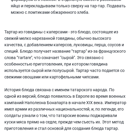
яйцо и перекладываем только сверху на тар-тар. Подавать
можно с ломтиками обжаренного хлеба.
Тартар из говядины с каперсами - это блюдо, состоящее из
свежей мелко нарезанной говядины, обычно высокого
качества, с добавлением каперсов, луковицы, перца, соусов и
специй. Блюдо получает название "тартар" из-за французского
слова "тartare", что означает "сырой". Это связано с
особенностью приготовления, при котором говядина
используется сырой или полусырой. Тартар часто подается со
свежими овощами или картофельными чипсами.
История блюда связана с именем татарского народа. По
одной из версий, блюдо появилось в Европе во время военных
кампаний Наполеона Бонапарта в начале XIX века. Император
имел армии из различных национальностей, и, по легенде, его
солдаты узнали о том, что татарские воины поджаривали
куски мяса прямо на седле, прежде чем съесть их. Этот метод
приготовления и стал основой для создания блюда тартар.