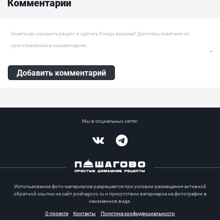
Комментарии
Ингредиенты:
Нога кабана, Смесь перцев, Розмарин, Гвоздика, Чеснок,
Адыгейская соль, Перец чили, Лимон , Ягоды можжевельника
Оставить комментарий
Добавить комментарий
Мы в социальных сетях:
Vkontakte
Telegram
Использование фото-материалов разрешается при условии размещения активной
обратной ссылки на сайт poshagovo.ru и присутствии ватермарка на фотографии в
неизменнов виде.
О проекте
Контакты
Политика конфиденциальности