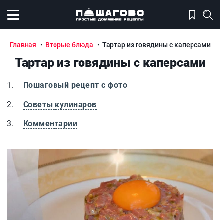
Открыть меню
Главная
Вторые блюда
Тартар из говядины с каперсами
Тартар из говядины с каперсами
Пошаговый рецепт с фото
Советы кулинаров
Комментарии
Тартар из говядины с каперсами
Т