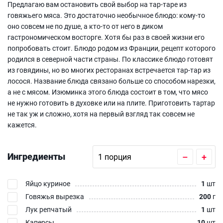
Предлагаю вам остановить свой выбор на тар-таре из
говяжьего мяса. Это достаточно необычное блюдо: кому-то
оно совсем не по душе, а кто-то от него в диком
гастрономическом восторге. Хотя бы раз в своей жизни его
попробовать стоит. Блюдо родом из Франции, рецепт которого
родился в северной части страны. По классике блюдо готовят
из говядины, но во многих ресторанах встречается тар-тар из
лосося. Название блюда связано больше со способом нарезки,
а не с мясом. Изюминка этого блюда состоит в том, что мясо
не нужно готовить в духовке или на плите. Приготовить тартар
не так уж и сложно, хотя на первый взгляд так совсем не
кажется.
Ингредиенты
–
+
Яйцо куриное
1
шт
Говяжья вырезка
200
г
Лук репчатый
1
шт
Каперсы
10
шт