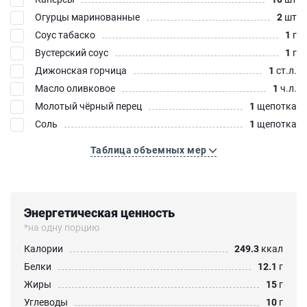
Огурцы маринованные
2
шт
Соус табаско
1
г
Вустерский соус
1
г
Дижонская горчица
1
ст.л.
Масло оливковое
1
ч.л.
Молотый чёрный перец
1
щепотка
Соль
1
щепотка
Таблица объемных мер
Энергетическая ценность
*на одну порцию
Калории
249.3
ккал
Белки
12.1
г
Жиры
15
г
Углеводы
10
г