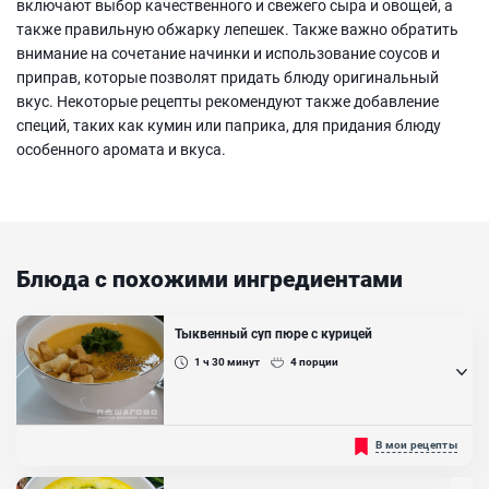
включают выбор качественного и свежего сыра и овощей, а
также правильную обжарку лепешек. Также важно обратить
внимание на сочетание начинки и использование соусов и
приправ, которые позволят придать блюду оригинальный
вкус. Некоторые рецепты рекомендуют также добавление
специй, таких как кумин или паприка, для придания блюду
особенного аромата и вкуса.
Блюда с похожими ингредиентами
Тыквенный суп пюре с курицей
1 ч 30
минут
4
порции
Предлагаем вам попробовать приготовить тыквенный суп - пюре
В мои рецепты
с курицей по классическому рецепту. Это блюдо содержит в себе
много витаминов, потому что в нём присутствуют полезные для