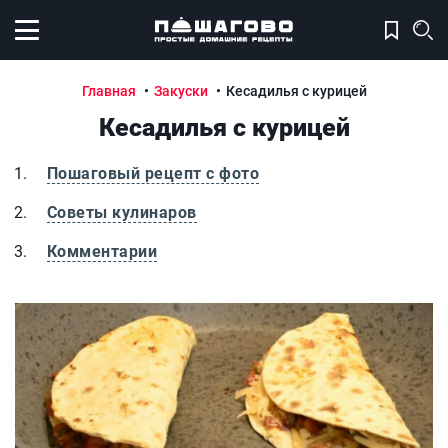
Открыть меню
Главная
Закуски
Кесадилья с курицей
Кесадилья с курицей
Пошаговый рецепт с фото
Советы кулинаров
Комментарии
Кесадилья с курицей
К