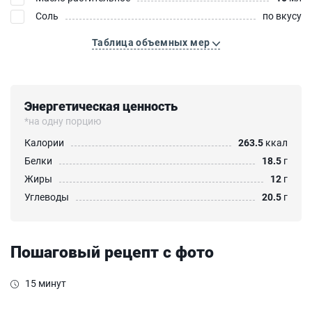
Соль
по вкусу
Таблица объемных мер
Энергетическая ценность
*на одну порцию
Калории
263.5
ккал
Белки
18.5
г
Жиры
12
г
Углеводы
20.5
г
Пошаговый рецепт с фото
15 минут