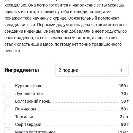
кесадилью. Она легко готовится и наполнение ее ты можешь
сделать из того, что лежит у тебя в холодильнике, а мы
покажем тебе начинку с курице. Обязательный компонент
кесадильи- сыр. Первыми додумались делать такие нехитрые
сэндвичи индейцы. Сначала они добавляли в нее продукты со
своих наделов, то есть земельных участков, а после в них
стали класть еще и мясо, поэтому нет точно традиционного
рецепта.
Ингредиенты
–
+
Куриное филе
150
г
Лук репчатый
70
г
Болгарский перец
50
г
Помидоры
50
г
Тортилья
2
шт
Сыр твердый
80
г
Масло растительное
15
мл