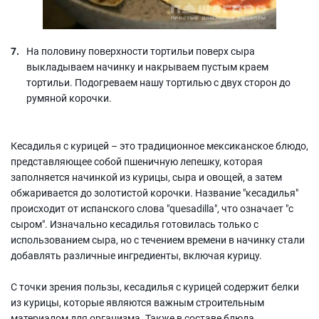
На половину поверхности тортильи поверх сыра
выкладываем начинку и накрываем пустым краем
тортильи. Подогреваем нашу тортилью с двух сторон до
румяной корочки.
Кесадилья с курицей – это традиционное мексиканское блюдо,
представляющее собой пшеничную лепешку, которая
заполняется начинкой из курицы, сыра и овощей, а затем
обжаривается до золотистой корочки. Название "кесадилья"
происходит от испанского слова "quesadilla", что означает "с
сыром". Изначально кесадилья готовилась только с
использованием сыра, но с течением времени в начинку стали
добавлять различные ингредиенты, включая курицу.
С точки зрения пользы, кесадилья с курицей содержит белки
из курицы, которые являются важным строительным
материалом для организма. Также в составе блюда