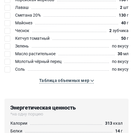
Лаваш
2
шт
Сметана 20%
130
г
Майонез
40
г
Чеснок
2
зубчика
Кетчуп томатный
50
г
Зелень
по вкусу
Масло растительное
30
мл
Молотый чёрный перец
по вкусу
Соль
по вкусу
Таблица объемных мер
Энергетическая ценность
*на одну порцию
Калории
313
ккал
Белки
14
г