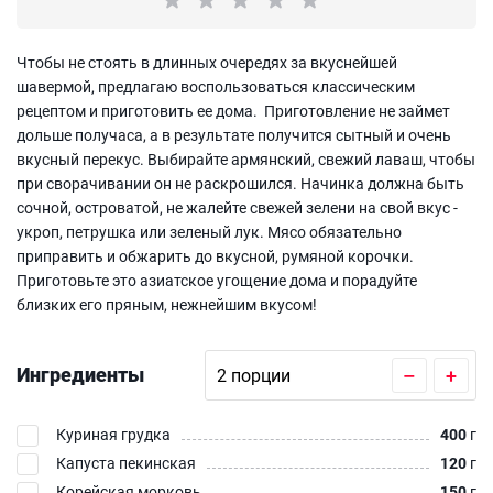
Чтобы не стоять в длинных очередях за вкуснейшей
шавермой, предлагаю воспользоваться классическим
рецептом и приготовить ее дома. Приготовление не займет
дольше получаса, а в результате получится сытный и очень
вкусный перекус. Выбирайте армянский, свежий лаваш, чтобы
при сворачивании он не раскрошился. Начинка должна быть
сочной, островатой, не жалейте свежей зелени на свой вкус -
укроп, петрушка или зеленый лук. Мясо обязательно
приправить и обжарить до вкусной, румяной корочки.
Приготовьте это азиатское угощение дома и порадуйте
близких его пряным, нежнейшим вкусом!
Ингредиенты
–
+
Куриная грудка
400
г
Капуста пекинская
120
г
Корейская морковь
150
г