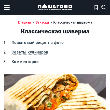
Открыть меню
Главная
Закуски
Классическая шаверма
Классическая шаверма
Пошаговый рецепт с фото
Советы кулинаров
Комментарии
Классическая шаверма
К