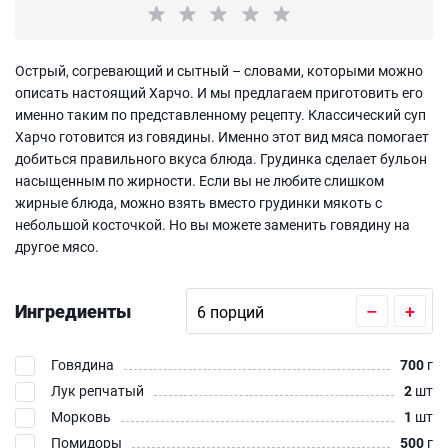
Острый, согревающий и сытный – словами, которыми можно
описать настоящий Харчо. И мы предлагаем приготовить его
именно таким по представленному рецепту. Классический суп
Харчо готовится из говядины. Именно этот вид мяса помогает
добиться правильного вкуса блюда. Грудинка сделает бульон
насыщенным по жирности. Если вы не любите слишком
жирные блюда, можно взять вместо грудинки мякоть с
небольшой косточкой. Но вы можете заменить говядину на
другое мясо.
Ингредиенты
–
+
Говядина
700
г
Лук репчатый
2
шт
Морковь
1
шт
Помидоры
500
г