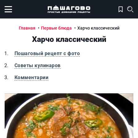
Открыть меню
Главная
Первые блюда
Харчо классический
Харчо классический
Пошаговый рецепт с фото
Советы кулинаров
Комментарии
Харчо классический
Х