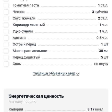
Томатная паста
1
ст.л.
Чеснок
3
зубчика
Соус Ткемали
2
ст.л.
Кориандр молотый
1
ч.л.
Уцхо-сунели
1
ч.л.
Аджика
0.5
ч.л.
Острый перец
1
шт
Масло растительное
30
мл
Перец душистый
5
шт
Соль
по вкусу
Таблица объемных мер
Энергетическая ценность
*на одну порцию
Калории
8.17
ккал