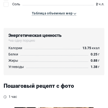
Соль
2
ч.л.
Таблица объемных мер
Энергетическая ценность
*на одну порцию
Калории
13.75
ккал
Белки
0.25
г
Жиры
0.88
г
Углеводы
1.38
г
Пошаговый рецепт с фото
1 час