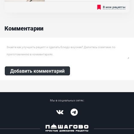
В старину холодец традиционно готовили из свиной головы и
В мои рецепты
ножек без добавления желатина, блюдо застывало благодаря
желирующим свойствам костей, хрящей и связок. Холодец был
богат витаминами и микроэлементами, получался питательным
и высококалорийным. Сегодня этот полезный продукт доступен и
Комментарии
тем, кто придерживается диетического питания, достаточно
приготовить его из курицы....
Оставить комментарий
Добавить комментарий
Мы в социальных сетях:
Vkontakte
Telegram