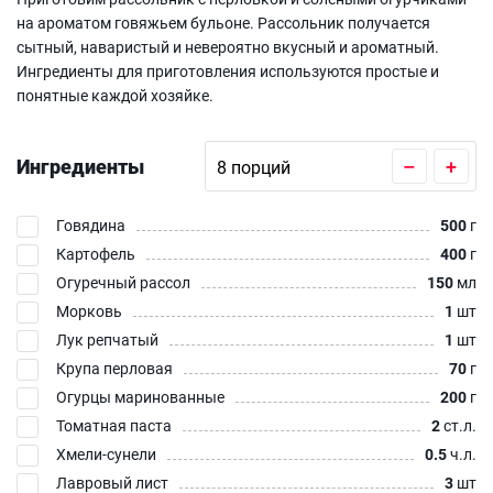
на ароматом говяжьем бульоне. Рассольник получается
сытный, наваристый и невероятно вкусный и ароматный.
Ингредиенты для приготовления используются простые и
понятные каждой хозяйке.
Ингредиенты
–
+
Говядина
500
г
Картофель
400
г
Огуречный рассол
150
мл
Морковь
1
шт
Лук репчатый
1
шт
Крупа перловая
70
г
Огурцы маринованные
200
г
Томатная паста
2
ст.л.
Хмели-сунели
0.5
ч.л.
Лавровый лист
3
шт