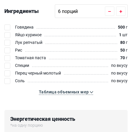
Ингредиенты
–
+
Говядина
500
г
Яйцо куриное
1
шт
Лук репчатый
80
г
Рис
50
г
Томатная паста
70
г
Специи
по вкусу
Перец черный молотый
по вкусу
Соль
по вкусу
Таблица объемных мер
Энергетическая ценность
*на одну порцию