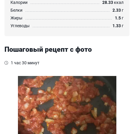
Калории
28.33
ккал
Белки
2.33
г
Жиры
1.5
г
Углеводы
1.33
г
Пошаговый рецепт с фото
1 час 30 минут