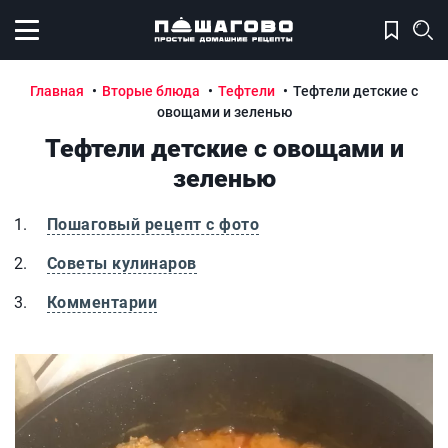
Открыть меню
Главная
Вторые блюда
Тефтели
Тефтели детские с
овощами и зеленью
Тефтели детские с овощами и
зеленью
Пошаговый рецепт с фото
Советы кулинаров
Комментарии
Тефтели детские с овощами и зеленью
Т